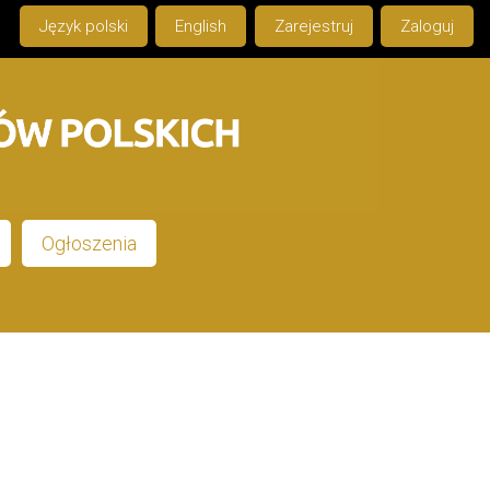
Język polski
English
Zarejestruj
Zaloguj
Ogłoszenia