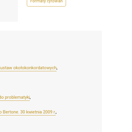
Formaty cytowań
ów ustaw okołokonkordatowych
,
do problematyki
,
Bertone. 30 kwietnia 2009 r.
,