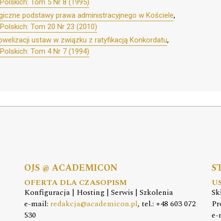
Polskich: Tom 5 Nr 8 (1995)
ogiczne podstawy prawa administracyjnego w Kościele
,
Polskich: Tom 20 Nr 23 (2010)
welizacji ustaw w związku z ratyfikacją Konkordatu
,
Polskich: Tom 4 Nr 7 (1994)
OJS @ ACADEMICON
S
OFERTA DLA CZASOPISM
U
Konfiguracja | Hosting | Serwis | Szkolenia
Sk
e-mail:
redakcja@academicon.pl
, tel.: +48 603 072
Pr
530
e-