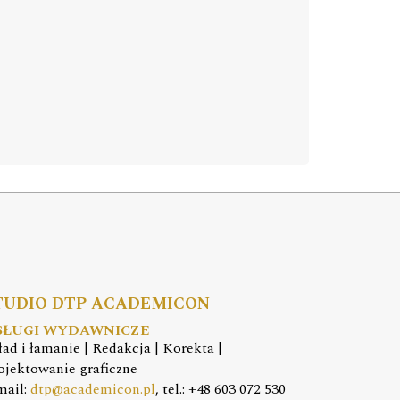
TUDIO DTP ACADEMICON
SŁUGI WYDAWNICZE
ład i łamanie | Redakcja | Korekta |
ojektowanie graficzne
mail:
dtp@academicon.pl
, tel.: +48 603 072 530