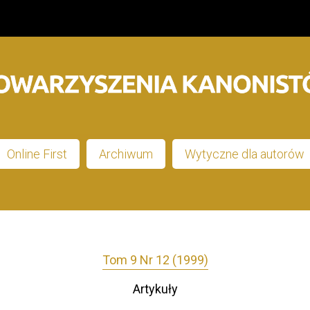
Online First
Archiwum
Wytyczne dla autorów
Tom 9 Nr 12 (1999)
Artykuły