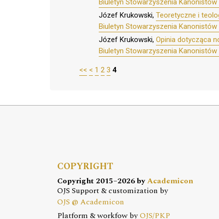
Biuletyn Stowarzyszenia Kanonistów 
Józef Krukowski,
Teoretyczne i teol
Biuletyn Stowarzyszenia Kanonistów 
Józef Krukowski,
Opinia dotycząca no
Biuletyn Stowarzyszenia Kanonistów 
<<
<
1
2
3
4
COPYRIGHT
Copyright 2015–2026 by
Academicon
OJS Support & customization by
OJS @ Academicon
Platform & workfow by
OJS/PKP