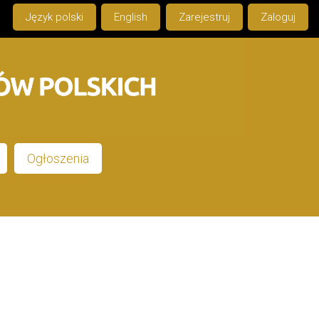
Język polski
English
Zarejestruj
Zaloguj
Ogłoszenia