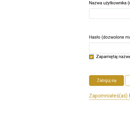
Nazwa użytkownika (n
Wymagane
Hasło (dozwolone małe
Wymagane
Zapamiętaj nazwę
Zaloguj się
Zapomniałeś(aś) 