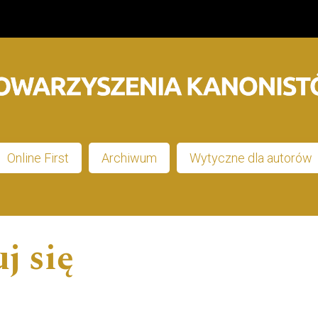
Online First
Archiwum
Wytyczne dla autorów
j się