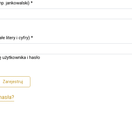
p. jankowalski)
*
 litery i cyfry)
*
 użytkownika i hasło
Zarejestruj
hasła?