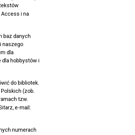
y tekstów
 Access i na
h baz danych
ji naszego
im dla
e dla hobbystów i
ić do bibliotek.
Polskich (zob.
 ramach tzw.
tarz, e-mail:
anych numerach