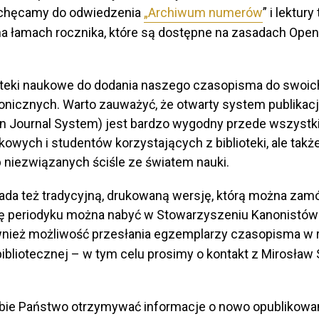
achęcamy do odwiedzenia
„Archiwum numerów
” i lektur
a łamach rocznika, które są dostępne na zasadach Open
teki naukowe do dodania naszego czasopisma do swoic
onicznych. Warto zauważyć, że otwarty system publikac
 Journal System) jest bardzo wygodny przede wszystk
wych i studentów korzystających z biblioteki, ale takż
 niezwiązanych ściśle ze światem nauki.
da też tradycyjną, drukowaną wersję, którą można zamów
 periodyku można nabyć w Stowarzyszeniu Kanonistów 
również możliwość przesłania egzemplarzy czasopisma w
liotecznej – w tym celu prosimy o kontakt z Mirosław Si
sobie Państwo otrzymywać informacje o nowo opublikow