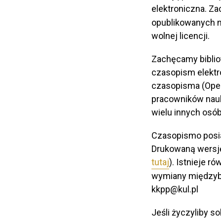
elektroniczna. Z
opublikowanych n
wolnej licencji.
Zachęcamy biblio
czasopism elektr
czasopisma (Open
pracowników nauko
wielu innych osób
Czasopismo posia
Drukowaną wersję
tutaj
). Istnieje 
wymiany międzybib
kkpp@kul.pl
Jeśli życzyliby 