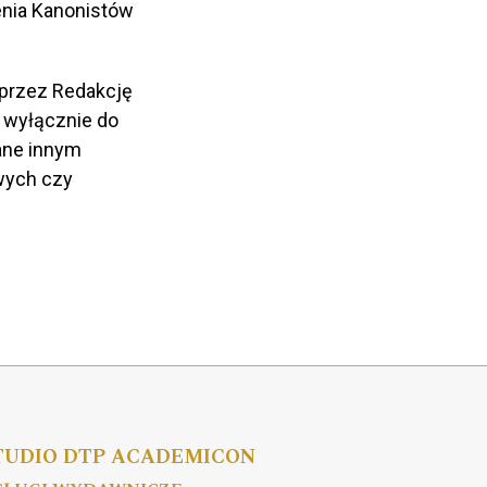
enia Kanonistów
 przez Redakcję
 wyłącznie do
ane innym
wych czy
TUDIO DTP ACADEMICON