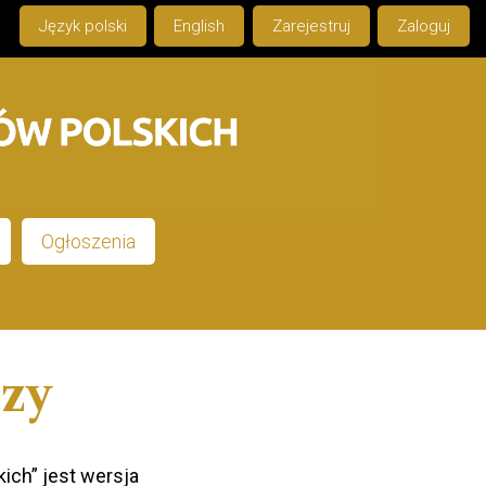
Język polski
English
Zarejestruj
Zaloguj
Ogłoszenia
rzy
ich” jest wersja