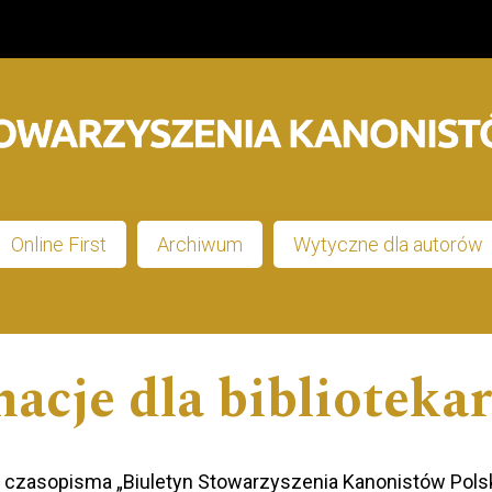
Online First
Archiwum
Wytyczne dla autorów
acje dla biblioteka
 czasopisma „Biuletyn Stowarzyszenia Kanonistów Polsk