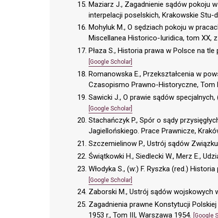
Maziarz J., Zagadnienie sądów pokoju w
interpelacji poselskich, Krakowskie Stu-d
Mohyluk M., O sędziach pokoju w pracach 
Miscellanea Historico-Iuridica, tom XX, z
Płaza S., Historia prawa w Polsce na t
[Google Scholar]
Romanowska E., Przekształcenia w pow
Czasopismo Prawno-Historyczne, Tom LX
Sawicki J., O prawie sądów specjalnych
[Google Scholar]
Stachańczyk P., Spór o sądy przysięgły
Jagiellońskiego. Prace Prawnicze, Kraków
Szczemielinow P., Ustrój sądów Związku 
Świątkowki H., Siedlecki W., Merz E., U
Włodyka S., (w:) F. Ryszka (red.) Histor
[Google Scholar]
Zaborski M., Ustrój sądów wojskowych w
Zagadnienia prawne Konstytucji Polskiej
1953 r., Tom III, Warszawa 1954.
[Google S