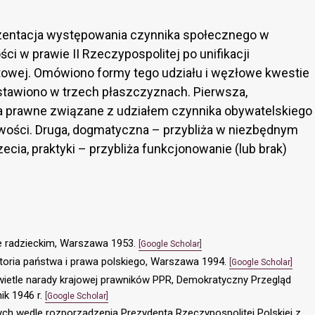
zentacja występowania czynnika społecznego w
i w prawie II Rzeczypospolitej po unifikacji
atowej. Omówiono formy tego udziału i węzłowe kwestie
stawiono w trzech płaszczyznach. Pierwsza,
a prawne związane z udziałem czynnika obywatelskiego
ości. Druga, dogmatyczna – przybliża w niezbędnym
zecia, praktyki – przybliża funkcjonowanie (lub brak)
ie radzieckim, Warszawa 1953.
[Google Scholar]
istoria państwa i prawa polskiego, Warszawa 1994.
[Google Scholar]
wietle narady krajowej prawników PPR, Demokratyczny Przegląd
ik 1946 r.
[Google Scholar]
ch wedle rozporządzenia Prezydenta Rzeczypospolitej Polskiej z