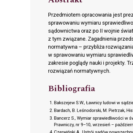
Przedmiotem opracowania jest pre
sprawowaniu wymiaru sprawiedliwośc
sądownictwa oraz po II wojnie świ
z tym związane. Zagadnienia przed
normatywna – przybliża rozwiązani
w sprawowaniu wymiaru sprawiedliw
zakresie poglądy nauki i projekty. Tr
rozwiązań normatywnych.
Bibliografia
Bakszejew S.W., Ławnicy ludowi w sądz
Bardach, B. Leśnodorski, M. Pietrzak, H
Bancerz S., Wymiar sprawiedliwości w ś
Prawniczy, nr 9–10, wrzesień – październ
Czerwiński A., Ustrój sądów powszechny