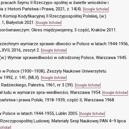
 pracach Sejmu II Rzeczypo-spolitej w świetle wniosków i
ia z Historii Państwa i Prawa, 2021, z. 14(4).
[Google Scholar]
Komisji Kodyfikacyjnej II Rzeczypospolitej Polskiej, (w:)
. 1, Białystok 2021.
[Google Scholar]
le porównawczym. Okres międzywojenny, 3 część, Kraków 2011.
szechnym wymiarze sprawie-dliwości w Polsce w latach 1944-1956,
VII, 2016, zeszyt 2.
[Google Scholar]
, (w:) Wymiar sprawiedliwości w odrodzonej Polsce, Warszawa 1945.
ch w Polsce (1930–1938), Zeszyty Naukowe Uniwersytetu
 1992, z. 141, (MLII).
[Google Scholar]
Radzieckiego, Palestra, 1961, nr 3 (39).
[Google Scholar]
dział ludu w wymiarze spra-wiedliwości, Warszawa 1954.
[Google Scholar]
ia państwa i prawa Polski, 1918-1939, część II, Warszawa 1968.
 Polsce w latach 1944-1955, Lublin 2005.
[Google Scholar]
 Rzeczypospolitej Ludowej. Materiały Sesji Naukowej PAN 4–9 lipca
cholar]