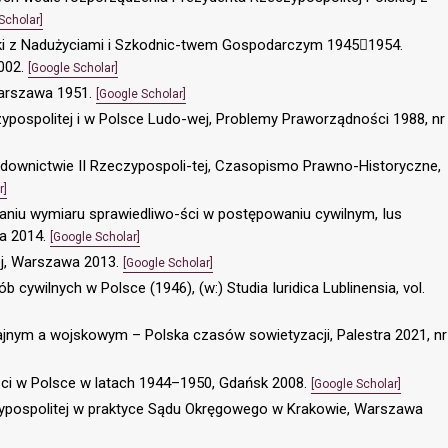
Scholar]
alki z Nadużyciami i Szkodnic-twem Gospodarczym 19451954.
002.
[Google Scholar]
 Warszawa 1951.
[Google Scholar]
zypospolitej i w Polsce Ludo-wej, Problemy Praworządności 1988, nr
sądownictwie II Rzeczypospoli-tej, Czasopismo Prawno-Historyczne,
r]
aniu wymiaru sprawiedliwo-ści w postępowaniu cywilnym, Ius
a 2014.
[Google Scholar]
wej, Warszawa 2013.
[Google Scholar]
 cywilnych w Polsce (1946), (w:) Studia Iuridica Lublinensia, vol.
ajnym a wojskowym – Polska czasów sowietyzacji, Palestra 2021, nr
ci w Polsce w latach 1944–1950, Gdańsk 2008.
[Google Scholar]
czypospolitej w praktyce Sądu Okręgowego w Krakowie, Warszawa