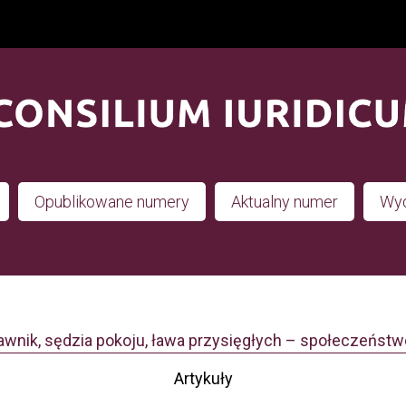
Opublikowane numery
Aktualny numer
Wyd
Ławnik, sędzia pokoju, ława przysięgłych – społeczeńst
Artykuły