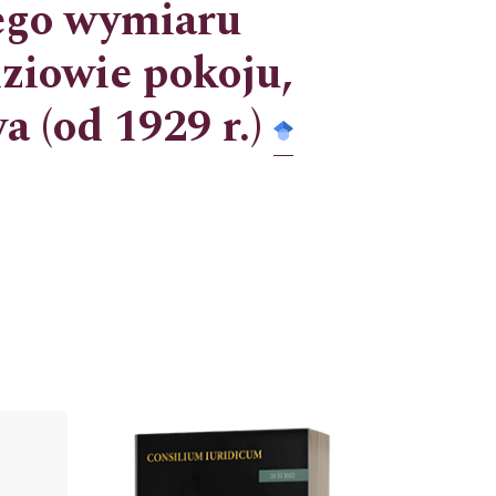
iego wymiaru
dziowie pokoju,
 (od 1929 r.)
Cover image