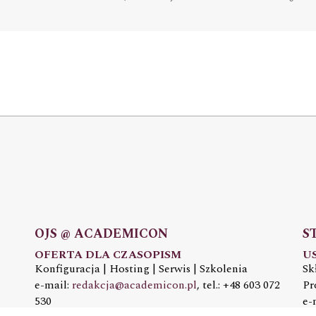
OJS @ ACADEMICON
S
OFERTA DLA CZASOPISM
U
Konfiguracja | Hosting | Serwis | Szkolenia
Sk
e-mail:
redakcja@academicon.pl
, tel.: +48 603 072
Pr
530
e-