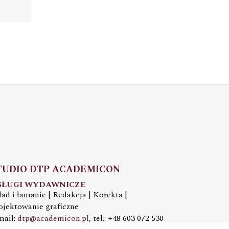
TUDIO DTP ACADEMICON
SŁUGI WYDAWNICZE
ład i łamanie | Redakcja | Korekta |
ojektowanie graficzne
mail:
dtp@academicon.pl
, tel.: +48 603 072 530