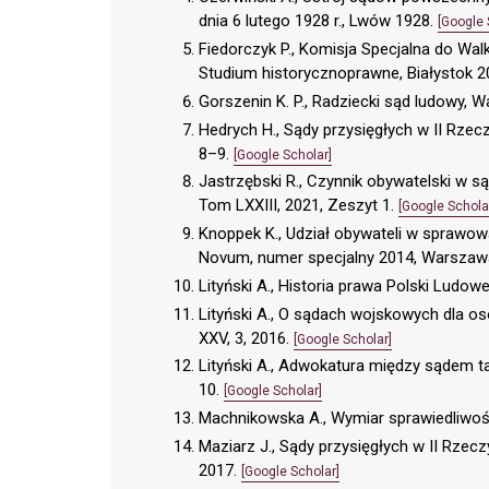
dnia 6 lutego 1928 r., Lwów 1928.
[Google 
Fiedorczyk P., Komisja Specjalna do W
Studium historycznoprawne, Białystok 2
Gorszenin K. P., Radziecki sąd ludowy,
Hedrych H., Sądy przysięgłych w II Rzec
8–9.
[Google Scholar]
Jastrzębski R., Czynnik obywatelski w 
Tom LXXIII, 2021, Zeszyt 1.
[Google Schola
Knoppek K., Udział obywateli w sprawow
Novum, numer specjalny 2014, Warszaw
Lityński A., Historia prawa Polski Ludo
Lityński A., O sądach wojskowych dla osób
XXV, 3, 2016.
[Google Scholar]
Lityński A., Adwokatura między sądem t
10.
[Google Scholar]
Machnikowska A., Wymiar sprawiedliwoś
Maziarz J., Sądy przysięgłych w II Rze
2017.
[Google Scholar]