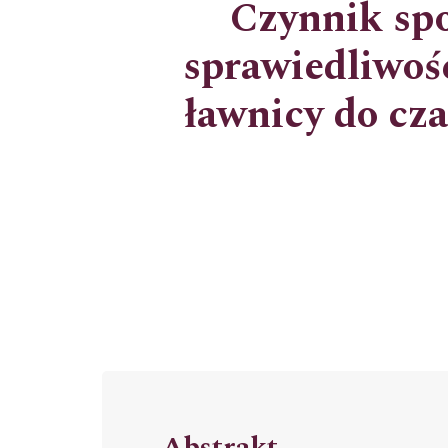
Czynnik spo
sprawiedliwośc
ławnicy do cza
Abstrakt