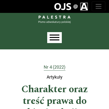
Przejdź do głównego menu
Przejdź do sekcji głównej
Przejdź do stopki
Main menu
Nr 4 (2022)
Artykuły
Charakter oraz
treść prawa do