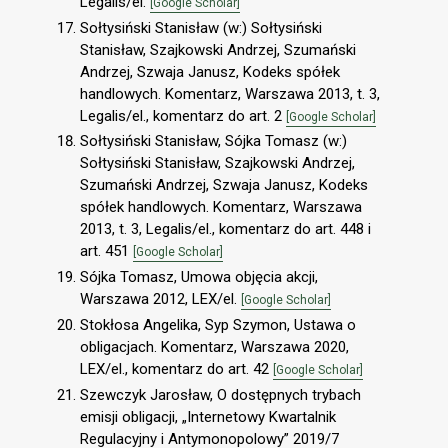
Legalis/el.
[Google Scholar]
Sołtysiński Stanisław (w:) Sołtysiński
Stanisław, Szajkowski Andrzej, Szumański
Andrzej, Szwaja Janusz, Kodeks spółek
handlowych. Komentarz, Warszawa 2013, t. 3,
Legalis/el., komentarz do art. 2
[Google Scholar]
Sołtysiński Stanisław, Sójka Tomasz (w:)
Sołtysiński Stanisław, Szajkowski Andrzej,
Szumański Andrzej, Szwaja Janusz, Kodeks
spółek handlowych. Komentarz, Warszawa
2013, t. 3, Legalis/el., komentarz do art. 448 i
art. 451
[Google Scholar]
Sójka Tomasz, Umowa objęcia akcji,
Warszawa 2012, LEX/el.
[Google Scholar]
Stokłosa Angelika, Syp Szymon, Ustawa o
obligacjach. Komentarz, Warszawa 2020,
LEX/el., komentarz do art. 42
[Google Scholar]
Szewczyk Jarosław, O dostępnych trybach
emisji obligacji, „Internetowy Kwartalnik
Regulacyjny i Antymonopolowy” 2019/7