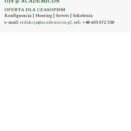
OJS @ ACADEMICON
OFERTA DLA CZASOPISM
Konfiguracja | Hosting | Serwis | Szkolenia
e-mail:
redakcja@academicon.pl
, tel.: +48 603 072 530
STUDIO DTP ACADEMICON
USŁUGI WYDAWNICZE
Skład i łamanie | Redakcja | Korekta | Projektowanie
graficzne
e-mail:
dtp@academicon.pl
, tel.: +48 603 072 530