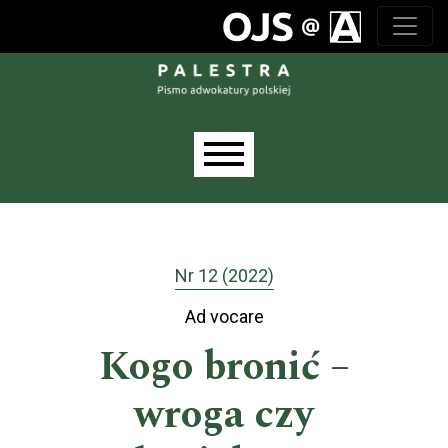
Przejdź do głównego menu
Przejdź do sekcji głównej
Przejdź do stopki
Main menu
Nr 12 (2022)
Ad vocare
Kogo bronić –
wroga czy