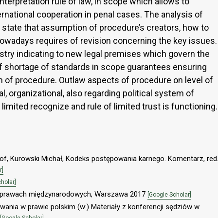
erpretation rule of law, in scope which allows to
rnational cooperation in penal cases. The analysis of
 state that assumption of procedure’s creators, how to
owadays requires of revision concerning the key issues.
stry indicating to new legal premises which govern the
of shortage of standards in scope guarantees ensuring
ion of procedure. Outlaw aspects of procedure on level of
al, organizational, also regarding political system of
f limited recognize and rule of limited trust is functioning.
tof, Kurowski Michał, Kodeks postępowania karnego. Komentarz, red
r]
holar]
 sprawach międzynarodowych, Warszawa 2017
[Google Scholar]
wania w prawie polskim (w:) Materiały z konferencji sędziów w
[Google Scholar]