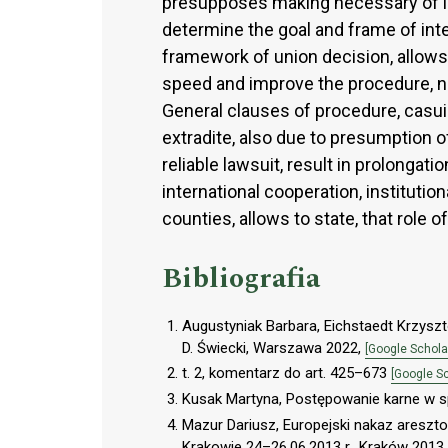
presupposes making necessary of int
determine the goal and frame of inte
framework of union decision, allows
speed and improve the procedure, n
General clauses of procedure, casui
extradite, also due to presumption 
reliable lawsuit, result in prolongat
international cooperation, institution
counties, allows to state, that role o
Bibliografia
Augustyniak Barbara, Eichstaedt Krzysz
D. Świecki, Warszawa 2022,
[Google Schola
t. 2, komentarz do art. 425–673
[Google Sc
Kusak Martyna, Postępowanie karne w
Mazur Dariusz, Europejski nakaz areszto
Krakowie 24–26.06.2013 r., Kraków 2013