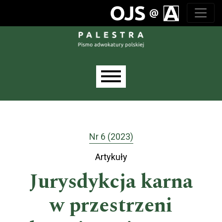
Przejdź do głównego menu
Przejdź do sekcji głównej
Przejdź do stopki
Main menu
Nr 6 (2023)
Artykuły
Jurysdykcja karna
w przestrzeni