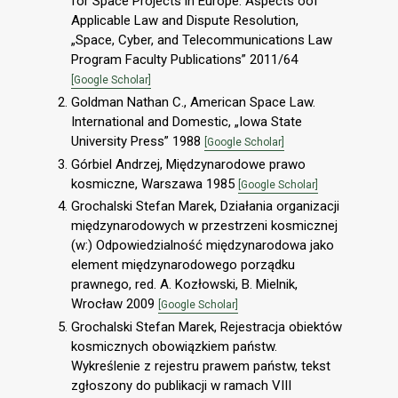
for Space Projects in Europe: Aspects oof
Applicable Law and Dispute Resolution,
„Space, Cyber, and Telecommunications Law
Program Faculty Publications” 2011/64
[Google Scholar]
Goldman Nathan C., American Space Law.
International and Domestic, „Iowa State
University Press” 1988
[Google Scholar]
Górbiel Andrzej, Międzynarodowe prawo
kosmiczne, Warszawa 1985
[Google Scholar]
Grochalski Stefan Marek, Działania organizacji
międzynarodowych w przestrzeni kosmicznej
(w:) Odpowiedzialność międzynarodowa jako
element międzynarodowego porządku
prawnego, red. A. Kozłowski, B. Mielnik,
Wrocław 2009
[Google Scholar]
Grochalski Stefan Marek, Rejestracja obiektów
kosmicznych obowiązkiem państw.
Wykreślenie z rejestru prawem państw, tekst
zgłoszony do publikacji w ramach VIII