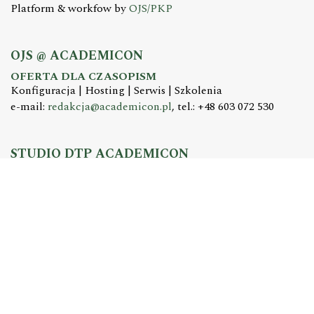
Platform & workfow by
OJS/PKP
OJS @ ACADEMICON
OFERTA DLA CZASOPISM
Konfiguracja | Hosting | Serwis | Szkolenia
e-mail:
redakcja@academicon.pl
, tel.: +48 603 072 530
STUDIO DTP ACADEMICON
USŁUGI WYDAWNICZE
Skład i łamanie | Redakcja | Korekta | Projektowanie
graficzne
e-mail:
dtp@academicon.pl
, tel.: +48 603 072 530