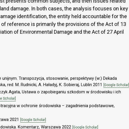
r first presents common subjects, and then issues related
d land damage. In both cases, the analysis focuses on key
damage identification, the entity held accountable for the
of reference is primarily the provisions of the Act of 13
ation of Environmental Damage and the Act of 27 April
e unijnym. Transpozycja, stosowanie, perspektywy (w:) Dekada
, red. M. Rudnicki, A. Haładyj, K. Sobieraj, Lublin 2011
[Google Scholar
czyk Agata, Ustawa o zapobieganiu szkodom w środowisku i ich
e Scholar]
stracyjna w ochronie środowiska – zagadnienia podstawowe,
szawa 2021
[Google Scholar]
rodowiska. Komentarz, Warszawa 2022
[Google Scholar]