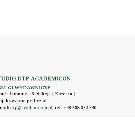
TUDIO DTP ACADEMICON
SŁUGI WYDAWNICZE
ład i łamanie | Redakcja | Korekta |
ojektowanie graficzne
mail:
dtp@academicon.pl
, tel.: +48 603 072 530