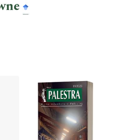
awne
Cover image