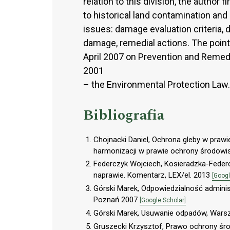
relation to this division, the autho
to historical land contamination an
issues: damage evaluation criteria, 
damage, remedial actions. The point 
April 2007 on Prevention and Remedi
2001
– the Environmental Protection Law.
Bibliografia
Chojnacki Daniel, Ochrona gleby w prawi
harmonizacji w prawie ochrony środowiska
Federczyk Wojciech, Kosieradzka-Feder
naprawie. Komentarz, LEX/el. 2013
[Googl
Górski Marek, Odpowiedzialność admini
Poznań 2007
[Google Scholar]
Górski Marek, Usuwanie odpadów, War
Gruszecki Krzysztof, Prawo ochrony ś