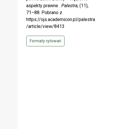
aspekty prawne .
Palestra
, (11),
71–88. Pobrano z
https://ojs.academicon.pl/palestra
/article/view/8413
Formaty cytowań