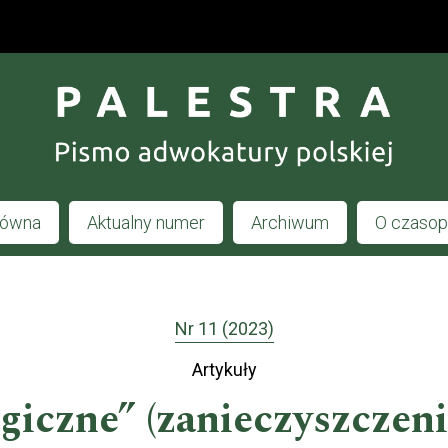
łówna
Aktualny numer
Archiwum
O czaso
Nr 11 (2023)
Artykuły
iczne” (zanieczyszczen