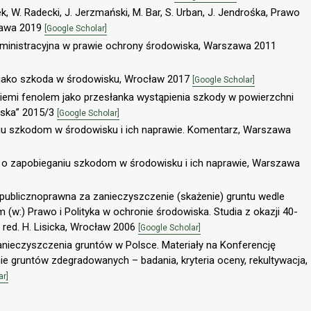
k, W. Radecki, J. Jerzmański, M. Bar, S. Urban, J. Jendrośka, Prawo
zawa 2019
[Google Scholar]
ministracyjna w prawie ochrony środowiska, Warszawa 2011
 jako szkoda w środowisku, Wrocław 2017
[Google Scholar]
ziemi fenolem jako przesłanka wystąpienia szkody w powierzchni
iska” 2015/3
[Google Scholar]
iu szkodom w środowisku i ich naprawie. Komentarz, Warszawa
 o zapobieganiu szkodom w środowisku i ich naprawie, Warszawa
publicznoprawna za zanieczyszczenie (skażenie) gruntu wedle
(w:) Prawo i Polityka w ochronie środowiska. Studia z okazji 40-
red. H. Lisicka, Wrocław 2006
[Google Scholar]
zanieczyszczenia gruntów w Polsce. Materiały na Konferencję
gruntów zdegradowanych – badania, kryteria oceny, rekultywacja,
ar]