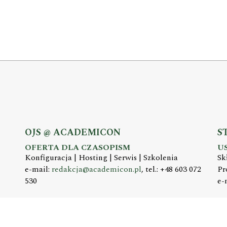
OJS @ ACADEMICON
S
OFERTA DLA CZASOPISM
U
Konfiguracja | Hosting | Serwis | Szkolenia
Sk
e-mail:
redakcja@academicon.pl
, tel.: +48 603 072
Pr
530
e-