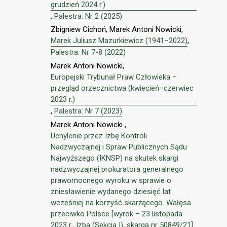
grudzień 2024 r.)
,
Palestra: Nr 2 (2025)
Zbigniew Cichoń, Marek Antoni Nowicki,
Marek Juliusz Mazurkiewicz (1941–2022)
,
Palestra: Nr 7-8 (2022)
Marek Antoni Nowicki,
Europejski Trybunał Praw Człowieka –
przegląd orzecznictwa (kwiecień–czerwiec
2023 r.)
,
Palestra: Nr 7 (2023)
Marek Antoni Nowicki ,
Uchylenie przez Izbę Kontroli
Nadzwyczajnej i Spraw Publicznych Sądu
Najwyższego (IKNSP) na skutek skargi
nadzwyczajnej prokuratora generalnego
prawomocnego wyroku w sprawie o
zniesławienie wydanego dziesięć lat
wcześniej na korzyść skarżącego. Wałęsa
przeciwko Polsce [wyrok – 23 listopada
2023 r., Izba (Sekcja I), skarga nr 50849/21]