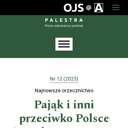
Przejdź do głównego menu
Przejdź do sekcji głównej
Przejdź do stopki
Main menu
Nr 12 (2023)
Najnowsze orzecznictwo
Pająk i inni
przeciwko Polsce