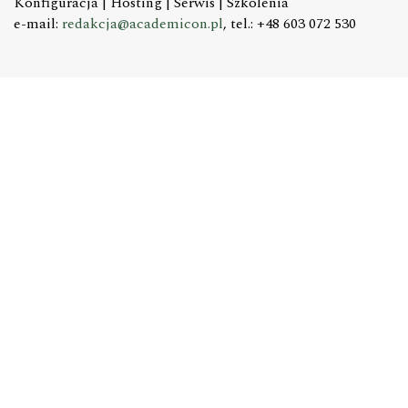
Konfiguracja | Hosting | Serwis | Szkolenia
e-mail:
redakcja@academicon.pl
, tel.: +48 603 072 530
STUDIO DTP ACADEMICON
USŁUGI WYDAWNICZE
Skład i łamanie | Redakcja | Korekta | Projektowanie
graficzne
e-mail:
dtp@academicon.pl
, tel.: +48 603 072 530