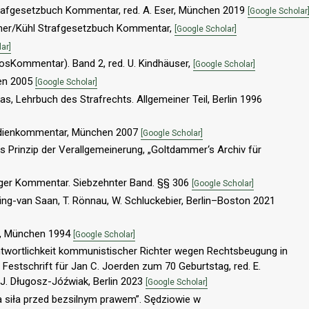
rafgesetzbuch Kommentar, red. A. Eser, München 2019
[Google Scholar
kner/Kühl Strafgesetzbuch Kommentar,
[Google Scholar]
ar]
osKommentar). Band 2, red. U. Kindhäuser,
[Google Scholar]
den 2005
[Google Scholar]
 Lehrbuch des Strafrechts. Allgemeiner Teil, Berlin 1996
udienkommentar, München 2007
[Google Scholar]
s Prinzip der Verallgemeinerung, „Goltdammer‘s Archiv für
ziger Kommentar. Siebzehnter Band. §§ 306
[Google Scholar]
issing-van Saan, T. Rönnau, W. Schluckebier, Berlin–Boston 2021
eil, München 1994
[Google Scholar]
antwortlichkeit kommunistischer Richter wegen Rechtsbeugung in
. Festschrift für Jan C. Joerden zum 70 Geburtstag, red. E.
 J. Długosz-Jóźwiak, Berlin 2023
[Google Scholar]
a siła przed bezsilnym prawem”. Sędziowie w