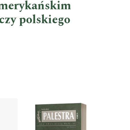
 amerykańskim
czy polskiego
Cover image