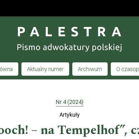
łówna
Aktualny numer
Archiwum
O czaso
Nr 4 (2024)
Artykuły
och! – na Tempelhof”, c