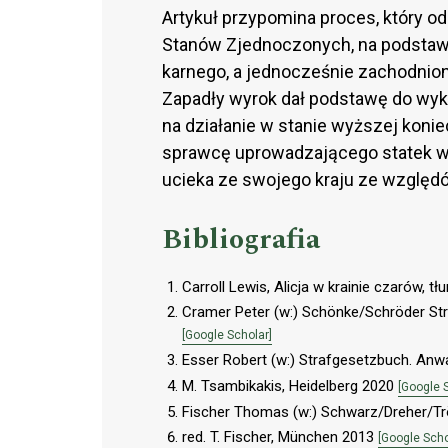
Artykuł przypomina proces, który od
Stanów Zjednoczonych, na podstawi
karnego, a jednocześnie zachodnio
Zapadły wyrok dał podstawę do wykł
na działanie w stanie wyższej kon
sprawcę uprowadzającego statek w
ucieka ze swojego kraju ze względów
Bibliografia
Carroll Lewis, Alicja w krainie czarów, 
Cramer Peter (w:) Schönke/Schröder St
[Google Scholar]
Esser Robert (w:) Strafgesetzbuch. Anwal
M. Tsambikakis, Heidelberg 2020
[Google 
Fischer Thomas (w:) Schwarz/Dreher/T
red. T. Fischer, München 2013
[Google Scho