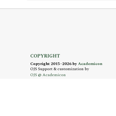
COPYRIGHT
Copyright 2015–2026 by
Academicon
OJS Support & customization by
OJS @ Academicon
Platform & workfow by
OJS/PKP