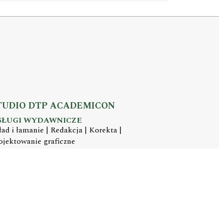
TUDIO DTP ACADEMICON
SŁUGI WYDAWNICZE
ład i łamanie | Redakcja | Korekta |
ojektowanie graficzne
mail:
dtp@academicon.pl
, tel.: +48 603 072 530