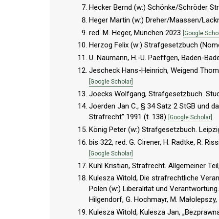
Hecker Bernd (w:) Schönke/Schröder St
Heger Martin (w:) Dreher/Maassen/Lac
red. M. Heger, München 2023
[Google Schol
Herzog Felix (w:) Strafgesetzbuch (Nom
U. Naumann, H.-U. Paeffgen, Baden-Ba
Jescheck Hans-Heinrich, Weigend Thomas,
[Google Scholar]
Joecks Wolfgang, Strafgesetzbuch. St
Joerden Jan C., § 34 Satz 2 StGB und da
Strafrecht" 1991 (t. 138)
[Google Scholar]
König Peter (w:) Strafgesetzbuch. Leip
bis 322, red. G. Cirener, H. Radtke, R. R
[Google Scholar]
Kühl Kristian, Strafrecht. Allgemeiner T
Kulesza Witold, Die strafrechtliche Ver
Polen (w:) Liberalität und Verantwortung
Hilgendorf, G. Hochmayr, M. Małolepszy,
Kulesza Witold, Kulesza Jan, „Bezprawn