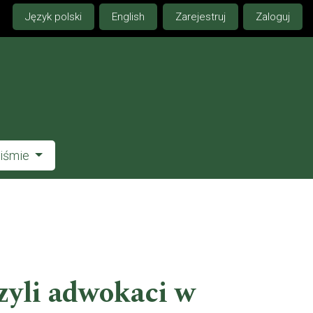
Język polski
English
Zarejestruj
Zaloguj
piśmie
zyli adwokaci w