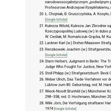
narodowosocjalistycznym „podwójnym pa
Profesorowi Andrzejowi Rzeplińskiemu, r
Ł. Chojniak, B. Gruszczyńska, A. Kosył
[Google Scholar]
Kulesza Witold, Kulesza Jan Zbrodnie są
Rzeczypospolitej Ludowej (w:) In dubio p
W. Cieślak, M. Romańczuk-Grącka, M. Ku
Lackner Karl (w:) Dreher/Maassen Stra
Renzikowski Joachim (w:) Strafgesetzbu
[Google Scholar]
Stern Herbert, Judgment in Berlin: The Tr
Judge Who Fought for Justice, New Yo
Stoll Philipp (w:) Strafgesetzbuch. Beck
Weber Ulrich, Das Tiede-Verfahren vor dem
Lübtow zum 80. Geburtstag, red. M. Hard
Wieck-Noodt Brunhild (w:) Münchener Ko
298–358, red. O. Hochmann, München 2
Wille Jörn, Die Verfolgung strafbarer H
1974
[Google Scholar]