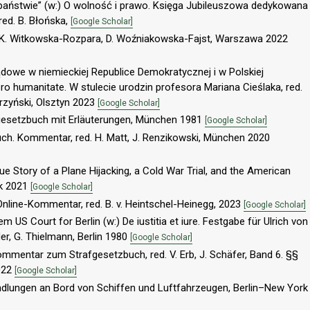
ństwie” (w:) O wolność i prawo. Księga Jubileuszowa dedykowana
ed. B. Błońska,
[Google Scholar]
o, K. Witkowska-Rozpara, D. Woźniakowska-Fajst, Warszawa 2022
dowe w niemieckiej Republice Demokratycznej i w Polskiej
ro humanitate. W stulecie urodzin profesora Mariana Cieślaka, red.
rzyński, Olsztyn 2023
[Google Scholar]
fgesetzbuch mit Erläuterungen, München 1981
[Google Scholar]
ch. Kommentar, red. H. Matt, J. Renzikowski, München 2020
ue Story of a Plane Hijacking, a Cold War Trial, and the American
rk 2021
[Google Scholar]
 Online-Kommentar, red. B. v. Heintschel-Heinegg, 2023
[Google Scholar]
 US Court for Berlin (w:) De iustitia et iure. Festgabe für Ulrich von
er, G. Thielmann, Berlin 1980
[Google Scholar]
mmentar zum Strafgesetzbuch, red. V. Erb, J. Schäfer, Band 6. §§
022
[Google Scholar]
andlungen an Bord von Schiffen und Luftfahrzeugen, Berlin–New York