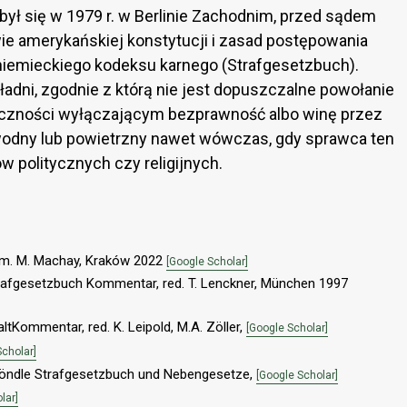
był się w 1979 r. w Berlinie Zachodnim, przed sądem
e amerykańskiej konstytucji i zasad postępowania
niemieckiego kodeksu karnego (Strafgesetzbuch).
adni, zgodnie z którą nie jest dopuszczalne powołanie
ieczności wyłączającym bezprawność albo winę przez
odny lub powietrzny nawet wówczas, gdy sprawca ten
 politycznych czy religijnych.
tłum. M. Machay, Kraków 2022
[Google Scholar]
rafgesetzbuch Kommentar, red. T. Lenckner, München 1997
tKommentar, red. K. Leipold, M.A. Zöller,
[Google Scholar]
Scholar]
röndle Strafgesetzbuch und Nebengesetze,
[Google Scholar]
lar]