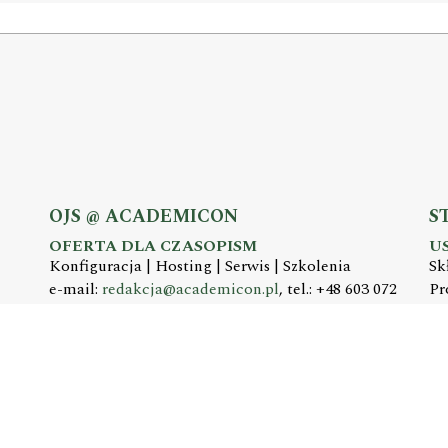
OJS @ ACADEMICON
S
OFERTA DLA CZASOPISM
U
Konfiguracja | Hosting | Serwis | Szkolenia
Sk
e-mail:
redakcja@academicon.pl
, tel.: +48 603 072
Pr
530
e-