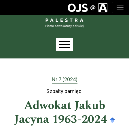
Przejdź do głównego menu
Przejdź do sekcji głównej
Przejdź do stopki
Main menu
Nr 7 (2024)
Szpalty pamięci
Adwokat Jakub
Jacyna 1963-2024