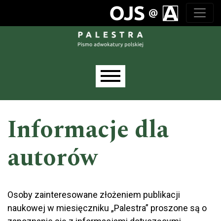
Przejdź do głównego menu
Przejdź do sekcji głównej
Przejdź do stopki
Main menu
Informacje dla
autorów
Osoby zainteresowane złożeniem publikacji
naukowej w miesięczniku „Palestra” proszone są o