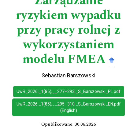
Zarządzanie
ryzykiem wypadku
przy pracy rolnej z
wykorzystaniem
modelu FMEA
Sebastian Barszowski
UwR​_2026;​_1(85);​_​_277–293;​_S​_Barszowski​_PL.pdf
UwR​_2026;​_1(85);​_​_295–310;​_S​_Barszowski​_EN.pdf
(English)
Opublikowane: 30.06.2026