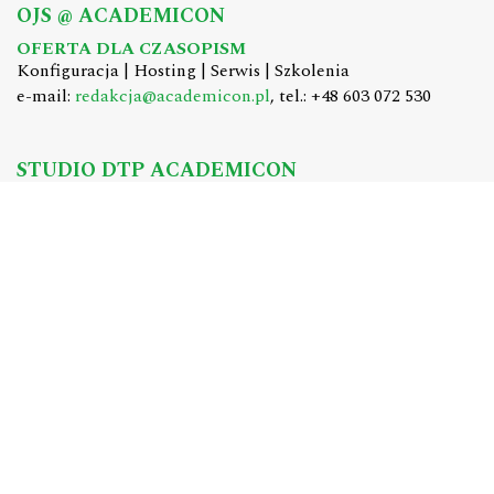
OJS @ ACADEMICON
OFERTA DLA CZASOPISM
Konfiguracja | Hosting | Serwis | Szkolenia
e-mail:
redakcja@academicon.pl
, tel.: +48 603 072 530
STUDIO DTP ACADEMICON
USŁUGI WYDAWNICZE
Skład i łamanie | Redakcja | Korekta | Projektowanie
graficzne
e-mail:
dtp@academicon.pl
, tel.: +48 603 072 530