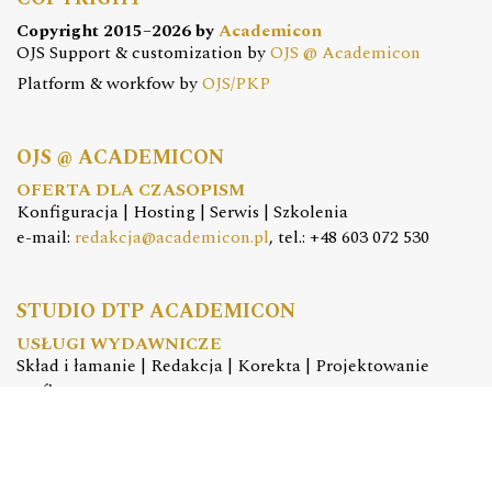
Copyright 2015–2026 by
Academicon
OJS Support & customization by
OJS @ Academicon
Platform & workfow by
OJS/PKP
OJS @ ACADEMICON
OFERTA DLA CZASOPISM
Konfiguracja | Hosting | Serwis | Szkolenia
e-mail:
redakcja@academicon.pl
, tel.: +48 603 072 530
STUDIO DTP ACADEMICON
USŁUGI WYDAWNICZE
Skład i łamanie | Redakcja | Korekta | Projektowanie
graficzne
e-mail:
dtp@academicon.pl
, tel.: +48 603 072 530