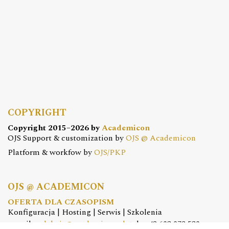
COPYRIGHT
Copyright 2015–2026 by
Academicon
OJS Support & customization by
OJS @ Academicon
Platform & workfow by
OJS/PKP
OJS @ ACADEMICON
OFERTA DLA CZASOPISM
Konfiguracja | Hosting | Serwis | Szkolenia
e-mail:
redakcja@academicon.pl
, tel.: +48 603 072 530