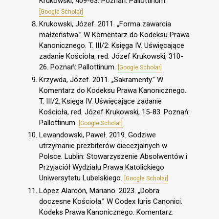
Krukowski, 409-63. Poznań: Pallottinum.
[Google Scholar]
Krukowski, Józef. 2011. „Forma zawarcia
małżeństwa.” W Komentarz do Kodeksu Prawa
Kanonicznego. T. III/2: Księga IV. Uświęcające
zadanie Kościoła, red. Józef Krukowski, 310-
26. Poznań: Pallottinum.
[Google Scholar]
Krzywda, Józef. 2011. „Sakramenty.” W
Komentarz do Kodeksu Prawa Kanonicznego.
T. III/2: Księga IV. Uświęcające zadanie
Kościoła, red. Józef Krukowski, 15-83. Poznań:
Pallottinum.
[Google Scholar]
Lewandowski, Paweł. 2019. Godziwe
utrzymanie prezbiterów diecezjalnych w
Polsce. Lublin: Stowarzyszenie Absolwentów i
Przyjaciół Wydziału Prawa Katolickiego
Uniwersytetu Lubelskiego.
[Google Scholar]
López Alarcón, Mariano. 2023. „Dobra
doczesne Kościoła.” W Codex Iuris Canonici.
Kodeks Prawa Kanonicznego. Komentarz.