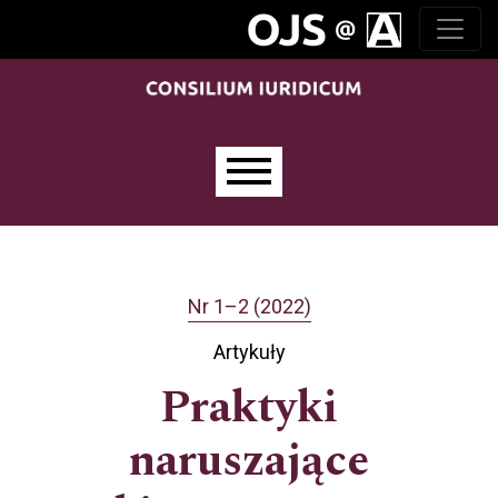
Przejdź do głównego menu
Przejdź do sekcji głównej
Przejdź do stopki
Main menu
Nr 1–2 (2022)
Artykuły
Praktyki
naruszające