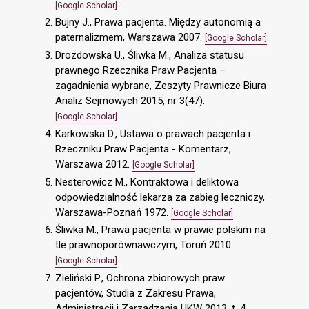
[Google Scholar]
Bujny J., Prawa pacjenta. Między autonomią a
paternalizmem, Warszawa 2007.
[Google Scholar]
Drozdowska U., Śliwka M., Analiza statusu
prawnego Rzecznika Praw Pacjenta –
zagadnienia wybrane, Zeszyty Prawnicze Biura
Analiz Sejmowych 2015, nr 3(47).
[Google Scholar]
Karkowska D., Ustawa o prawach pacjenta i
Rzeczniku Praw Pacjenta - Komentarz,
Warszawa 2012.
[Google Scholar]
Nesterowicz M., Kontraktowa i deliktowa
odpowiedzialność lekarza za zabieg leczniczy,
Warszawa-Poznań 1972.
[Google Scholar]
Śliwka M., Prawa pacjenta w prawie polskim na
tle prawnoporównawczym, Toruń 2010.
[Google Scholar]
Zieliński P., Ochrona zbiorowych praw
pacjentów, Studia z Zakresu Prawa,
Administracji i Zarządzania UKW 2013, t. 4.