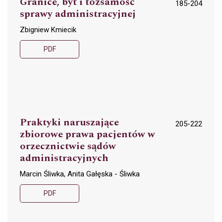
Granice, byt i tożsamość
185-204
sprawy administracyjnej
Zbigniew Kmiecik
PDF
Praktyki naruszające
205-222
zbiorowe prawa pacjentów w
orzecznictwie sądów
administracyjnych
Marcin Śliwka, Anita Gałęska - Śliwka
PDF