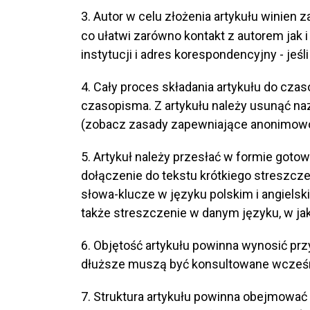
3. Autor w celu złożenia artykułu winien 
co ułatwi zarówno kontakt z autorem jak i
instytucji i adres korespondencyjny - jeśli 
4. Cały proces składania artykułu do czas
czasopisma. Z artykułu należy usunąć naz
(zobacz zasady zapewniające anonimowo
5. Artykuł należy przesłać w formie goto
dołączenie do tekstu krótkiego streszcze
słowa-klucze w języku polskim i angielsk
także streszczenie w danym języku, w jak
6. Objętość artykułu powinna wynosić pr
dłuższe muszą być konsultowane wcześn
7. Struktura artykułu powinna obejmować