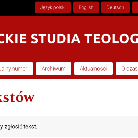
Język polski
English
Deutsch
ualny numer
Archiwum
Aktualności
O cza
kstów
y zgłosić tekst.