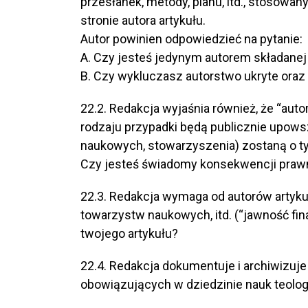
przesłanek, metody, planu, itd., stosowan
stronie autora artykułu.
Autor powinien odpowiedzieć na pytanie:
A. Czy jesteś jedynym autorem składanej 
B. Czy wykluczasz autorstwo ukryte oraz
22.2. Redakcja wyjaśnia również, że “au
rodzaju przypadki będą publicznie upow
naukowych, stowarzyszenia) zostaną o t
Czy jesteś świadomy konsekwencji prawn
22.3. Redakcja wymaga od autorów artykuł
towarzystw naukowych, itd. (“jawność fin
twojego artykułu?
22.4. Redakcja dokumentuje i archiwizuj
obowiązujących w dziedzinie nauk teolo