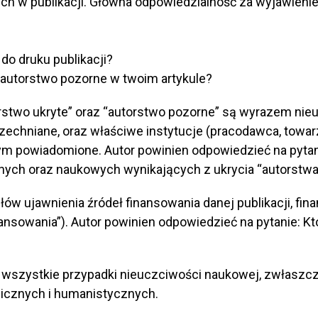
ych w publikacji. Główna odpowiedzialność za wyjawienie 
do druku publikacji?
 autorstwo pozorne w twoim artykule?
torstwo ukryte” oraz “autorstwo pozorne” są wyrazem ni
szechniane, oraz właściwe instytucje (pracodawca, to
ym powiadomione. Autor powinien odpowiedzieć na pyta
ych oraz naukowych wynikających z ukrycia “autorstwa 
ów ujawnienia źródeł finansowania danej publikacji, fi
ansowania”). Autor powinien odpowiedzieć na pytanie: Kt
e wszystkie przypadki nieuczciwości naukowej, zwłasz
gicznych i humanistycznych.