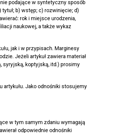
enie podające w syntetyczny sposób
ytuł; b) wstęp; c) rozwinięcie; d)
awierać: rok i miejsce urodzenia,
liacji naukowej, a także wykaz
łu, jak i w przypisach. Marginesy
ie. Jeżeli artykuł zawiera materiał
, syryjską, koptyjską, itd.) prosimy
cu artykułu. Jako odnośniki stosujemy
pujące w tym samym zdaniu wymagają
zawierał odpowiednie odnośniki