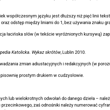
wiek współczesnym języku jest dłuższy niż pięć linii tek
 oraz odstęp między liniami do 1, bez używania znaku gr
racja łacińska słów (w tekście wyróżnionych kursywą) za
pedia Katolicka. Wykaz skrótów
, Lublin 2010.
wadzania zmian adiustacyjnych i redakcyjnych (w poroz
ąc pisownię prostym drukiem w cudzysłowie.
jnych lub wielokrotnych odwołań do danego dzieła – nal
 przecinkowego, zaś odnośniki należy numerować cyfram