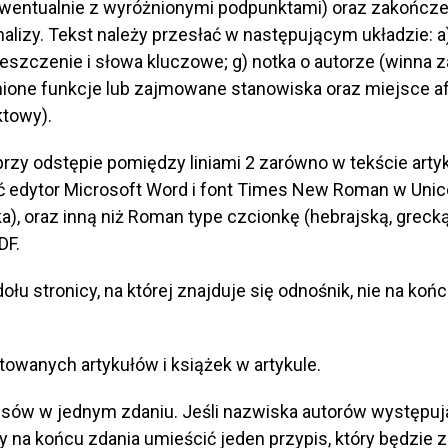
ewentualnie z wyróżnionymi podpunktami) oraz zakończ
izy. Tekst należy przesłać w następującym układzie: a) t
treszczenie i słowa kluczowe; g) notka o autorze (winna z
ione funkcje lub zajmowane stanowiska oraz miejsce afi
ktowy).
rzy odstępie pomiędzy liniami 2 zarówno w tekście artyku
 edytor Microsoft Word i font Times New Roman w Unicodz
ika), oraz inną niż Roman type czcionkę (hebrajską, grecką
DF.
łu stronicy, na której znajduje się odnośnik, nie na koń
towanych artykułów i książek w artykule.
ypisów w jednym zdaniu. Jeśli nazwiska autorów wystę
y na końcu zdania umieścić jeden przypis, który będzie 