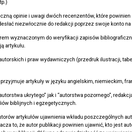
tp.)
niczną opinie i uwagi dwóch recenzentów, które powinie
esłać niezwłocznie do redakcji poprzez swoje konto na
orem wyznaczonym do weryfikacji zapisów bibliograficzn
ą artykułu.
torskich i praw wydawniczych (przedruk ilustracji, tabel
przyjmuje artykuły w języku angielskim, niemieckim, fr
utorstwa ukrytego” jak i “autorstwa pozornego”, redak
iów biblijnych i egzegetycznych.
torów artykułów ujawnienia wkładu poszczególnych auto
znacza to, że autor publikacji powinien ujawnić, kto jest