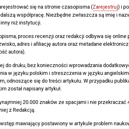
zarejestrować się na stronie czasopisma (
Zarejestruj
) i 
 dalszą współpracę. Niezbędne zwłaszcza są imię i nazwis
inny niż instytucji.
opisma, proces recenzji oraz redakcji odbywa się online
wisko, adres i afiliację autora oraz metadane elektroni
ść autora).
wej do druku, bez konieczności wprowadzania dodatkowyc
nia w języku polskim i streszczenia w języku angielski
im, odnoszące się do treści artykułu. W przypadku publi
im został napisany artykuł.
zynajmniej 20.000 znaków ze spacjami i nie przekraczać
iej z Redakcją.
 wstęp mawiający postawiony w artykule problem naukowy