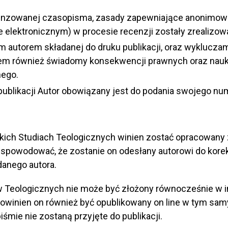
ecenzowanej czasopisma, zasady zapewniające anonimo
ze elektronicznym) w procesie recenzji zostały zrealizow
 autorem składanej do druku publikacji, oraz wykluczam
tem również świadomy konsekwencji prawnych oraz nauk
nego.
ublikacji Autor obowiązany jest do podania swojego n
ckich Studiach Teologicznych winien zostać opracowany
 spowodować, że zostanie on odesłany autorowi do kor
danego autora.
iów Teologicznych nie może być złożony równocześnie w 
winien on również być opublikowany on line w tym samy
iśmie nie zostaną przyjęte do publikacji.