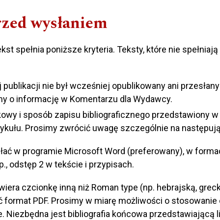
rzed wysłaniem
kst spełnia poniższe kryteria. Teksty, które nie spełn
j publikacji nie był wcześniej opublikowany ani przesłan
simy o informację w Komentarzu dla Wydawcy.
ukowy i sposób zapisu bibliograficznego przedstawiony w
rtykułu. Prosimy zwrócić uwagę szczególnie na następuj
esłać w programie Microsoft Word (preferowany), w form
, odstęp 2 w tekście i przypisach.
iera czcionkę inną niż Roman type (np. hebrajską, grecką,
yć format PDF. Prosimy w miarę możliwości o stosowanie 
Niezbędna jest bibliografia końcowa przedstawiającą l