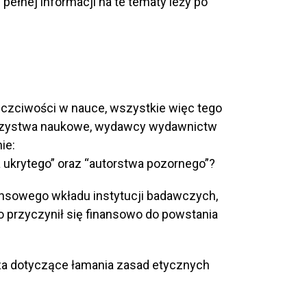
pełnej informacji na te tematy leży po
euczciwości w nauce, wszystkie więc tego
warzystwa naukowe, wydawcy wydawnictw
nie:
ukrytego” oraz “autorstwa pozornego”?
nansowego wkładu instytucji badawczych,
o przyczynił się finansowo do powstania
cza dotyczące łamania zasad etycznych