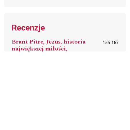
Recenzje
Brant Pitre, Jezus, historia
155-157
największej miłości,
przełożyła: Magda
Sobolewska, Wydawnictwo
WAM, Kraków 2022, ss. 208.
Jarosław Ćwikła
PDF