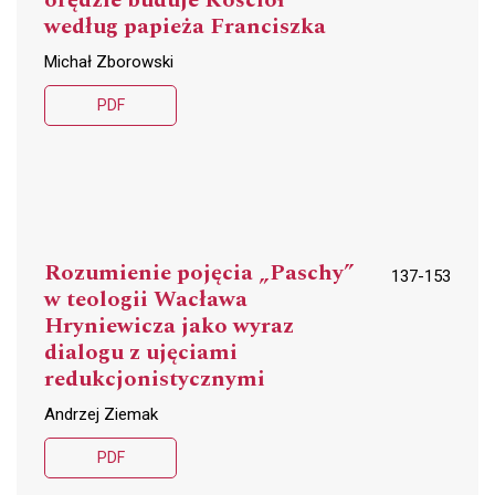
orędzie buduje Kościół
według papieża Franciszka
Michał Zborowski
PDF
Rozumienie pojęcia „Paschy”
137-153
w teologii Wacława
Hryniewicza jako wyraz
dialogu z ujęciami
redukcjonistycznymi
Andrzej Ziemak
PDF