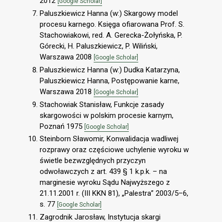
2012
[Google Scholar]
Paluszkiewicz Hanna (w:) Skargowy model
procesu karnego. Księga ofiarowana Prof. S.
Stachowiakowi, red. A. Gerecka-Żołyńska, P.
Górecki, H. Paluszkiewicz, P. Wiliński,
Warszawa 2008
[Google Scholar]
Paluszkiewicz Hanna (w:) Dudka Katarzyna,
Paluszkiewicz Hanna, Postępowanie karne,
Warszawa 2018
[Google Scholar]
Stachowiak Stanisław, Funkcje zasady
skargowości w polskim procesie karnym,
Poznań 1975
[Google Scholar]
Steinborn Sławomir, Konwalidacja wadliwej
rozprawy oraz częściowe uchylenie wyroku w
świetle bezwzględnych przyczyn
odwoławczych z art. 439 § 1 k.p.k. – na
marginesie wyroku Sądu Najwyższego z
21.11.2001 r. (III KKN 81), „Palestra” 2003/5–6,
s. 77
[Google Scholar]
Zagrodnik Jarosław, Instytucja skargi