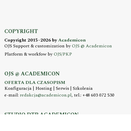
COPYRIGHT
Copyright 2015–2026 by
Academicon
OJS Support & customization by
OJS @ Academicon
Platform & workfow by
OJS/PKP
OJS @ ACADEMICON
OFERTA DLA CZASOPISM
Konfiguracja | Hosting | Serwis | Szkolenia
e-mail:
redakcja@academicon.pl
, tel.: +48 603 072 530
STUDIO DTP ACADEMICON
USŁUGI WYDAWNICZE
Skład i łamanie | Redakcja | Korekta | Projektowanie