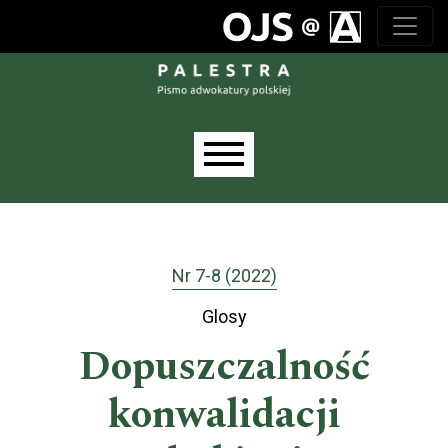
Przejdź do głównego menu
Przejdź do sekcji głównej
Przejdź do stopki
Main menu
Nr 7-8 (2022)
Glosy
Dopuszczalność
konwalidacji