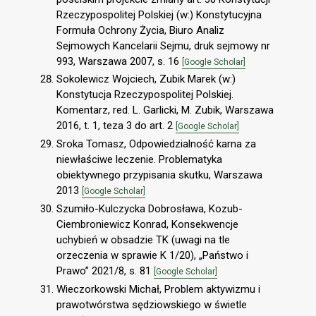
Rzeczypospolitej Polskiej (w:) Konstytucyjna
Formuła Ochrony Życia, Biuro Analiz
Sejmowych Kancelarii Sejmu, druk sejmowy nr
993, Warszawa 2007, s. 16
[Google Scholar]
Sokolewicz Wojciech, Zubik Marek (w:)
Konstytucja Rzeczypospolitej Polskiej.
Komentarz, red. L. Garlicki, M. Zubik, Warszawa
2016, t. 1, teza 3 do art. 2
[Google Scholar]
Sroka Tomasz, Odpowiedzialność karna za
niewłaściwe leczenie. Problematyka
obiektywnego przypisania skutku, Warszawa
2013
[Google Scholar]
Szumiło-Kulczycka Dobrosława, Kozub-
Ciembroniewicz Konrad, Konsekwencje
uchybień w obsadzie TK (uwagi na tle
orzeczenia w sprawie K 1/20), „Państwo i
Prawo” 2021/8, s. 81
[Google Scholar]
Wieczorkowski Michał, Problem aktywizmu i
prawotwórstwa sędziowskiego w świetle