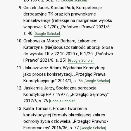
ZU 1997/2, poz. 19
[Google Scholar]
Giezek Jacek, Kardas Piotr, Kompetencje
derogacyjne TK oraz ich prawnokarne
konsekwencje (refleksje na marginesie wyroku
w sprawie K 1/20), „Państwo i Prawo” 2021/8,
s. 40
[Google Scholar]
Grabowska-Moroz Barbara, Łakomiec
Katarzyna, (Nie)dopuszczalność aborcji. Glosa
do wyroku TK z 22.10.2020 r., K 1/20, „Państwo
i Prawo” 2021/8, s. 251
[Google Scholar]
Jakuszewicz Adam, Wykładnia Konstytucji
jako proces konkretyzacji, „Przegląd Prawa
Konstytucyjnego” 2014/1, s. 75
[Google Scholar]
Jaskiernia Jerzy, Społeczna percepcja
Konstytucji RP z 1997 r., „Przegląd Sejmowy”
2017/6, s. 76
[Google Scholar]
Kalita Tomasz, Proces tworzenia
konstytucyjnej formuły określającej zakres
ochrony życia człowieka, „Przegląd Prawno-
Ekonomiczny” 2016/36, s. 77
[Google Scholar]