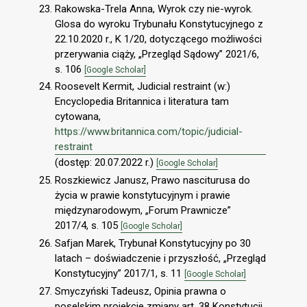
Rakowska-Trela Anna, Wyrok czy nie-wyrok.
Glosa do wyroku Trybunału Konstytucyjnego z
22.10.2020 r., K 1/20, dotyczącego możliwości
przerywania ciąży, „Przegląd Sądowy” 2021/6,
s. 106
[Google Scholar]
Roosevelt Kermit, Judicial restraint (w:)
Encyclopedia Britannica i literatura tam
cytowana,
https://www.britannica.com/topic/judicial-
restraint
(dostęp: 20.07.2022 r.)
[Google Scholar]
Roszkiewicz Janusz, Prawo nasciturusa do
życia w prawie konstytucyjnym i prawie
międzynarodowym, „Forum Prawnicze”
2017/4, s. 105
[Google Scholar]
Safjan Marek, Trybunał Konstytucyjny po 30
latach – doświadczenie i przyszłość, „Przegląd
Konstytucyjny” 2017/1, s. 11
[Google Scholar]
Smyczyński Tadeusz, Opinia prawna o
poselskim projekcie zmiany art. 38 Konstytucji