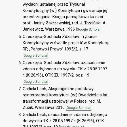
wykładni ustalanej przez Trybunał
Konstytucyjny (w:) Konstytucja i gwarancje jej
przestrzegania. Księga pamiątkowa ku czci
prof. Janiny Zakrzewskiej, red. J. Trzciński, A.
Jankiewicz, Warszawa 1996
[Google Scholar]
Czeszejko-Sochacki Zdzisław, Trybunał
Konstytucyjny w świetle projektów Konstytucji
RP, „Państwo i Prawo” 1995/2, s. 17
[Google Scholar]
Czeszejko-Sochacki Zdzisław, uzasadnienie
zdania odrębnego do wyroku TK z 28.05.1997
r. (K 26/96), OTK ZU 1997/2, poz. 19
[Google Scholar]
Garlicki Lech, Aksjologiczne podstawy
reinterpretacji konstytucji (w:) Dwadzieścia lat
transformacji ustrojowej w Polsce, red. M.
Zubik, Warszawa 2010
[Google Scholar]
Garlicki Lech, uzasadnienie zdania odrębnego
do wyroku TK z 28.05.1997 r. (K 26/96), OTK