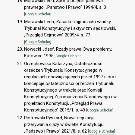
Morawski Lech, Spór o pojęcie państwa
prawnego, „Państwo i Prawo” 1994/4, s. 3
[Google Scholar]
Morawski Lech, Zasada trójpodziału władzy.
Trybunał Konstytucyjny i aktywizm sędziowski,
„Przegląd Sejmowy” 2009/4, s. 77
[Google Scholar]
Nowacki Józef, Rządy prawa. Dwa problemy,
Katowice 1995
[Google Scholar]
Orzechowska Katarzyna, Ostateczność
orzeczeń Trybunału Konstytucyjnego w
regulacjach obowiązujących przed 1997 r. oraz
koncepcje ostateczności orzeczeń Trybunału
Konstytucyjnego w trakcie prac Komisji
Konstytucyjnej Zgromadzenia Narodowego i w
projektach Konstytucji, „Przegląd Prawa
Konstytucyjnego” 2015/1, s. 49
[Google Scholar]
Piotrowski Ryszard, Nowa regulacja
przerywania ciąży w świetle Konstytucji,
„Państwo i Prawo” 2021/8, s. 62
[Google Scholar]