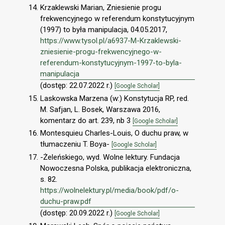
Krzaklewski Marian, Zniesienie progu
frekwencyjnego w referendum konstytucyjnym
(1997) to była manipulacja, 04.05.2017,
https://www.tysol.pl/a6937-M-Krzaklewski-
zniesienie-progu-frekwencyjnego-w-
referendum-konstytucyjnym-1997-to-byla-
manipulacja
(dostęp: 22.07.2022 r.)
[Google Scholar]
Laskowska Marzena (w:) Konstytucja RP, red.
M. Safjan, L. Bosek, Warszawa 2016,
komentarz do art. 239, nb 3
[Google Scholar]
Montesquieu Charles-Louis, O duchu praw, w
tłumaczeniu T. Boya-
[Google Scholar]
-Żeleńskiego, wyd. Wolne lektury. Fundacja
Nowoczesna Polska, publikacja elektroniczna,
s. 82.
https://wolnelektury.pl/media/book/pdf/o-
duchu-praw.pdf
(dostęp: 20.09.2022 r.)
[Google Scholar]