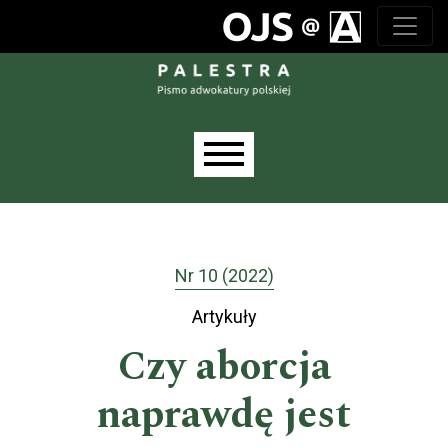
Przejdź do głównego menu
Przejdź do sekcji głównej
Przejdź do stopki
Main menu
Nr 10 (2022)
Artykuły
Czy aborcja
naprawdę jest