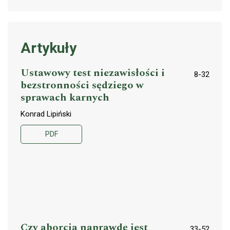
Artykuły
Ustawowy test niezawisłości i
8-32
bezstronności sędziego w
sprawach karnych
Konrad Lipiński
PDF
Czy aborcja naprawdę jest
33-52