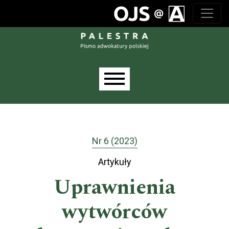
Przejdź do głównego menu
Przejdź do sekcji głównej
Przejdź do stopki
Main menu
Nr 6 (2023)
Artykuły
Uprawnienia
wytwórców