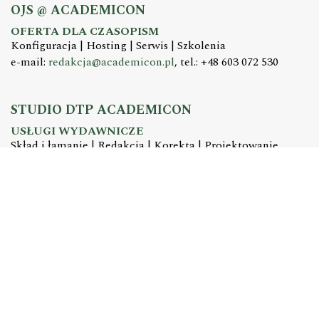
OJS @ ACADEMICON
OFERTA DLA CZASOPISM
Konfiguracja | Hosting | Serwis | Szkolenia
e-mail:
redakcja@academicon.pl
, tel.: +48 603 072 530
STUDIO DTP ACADEMICON
USŁUGI WYDAWNICZE
Skład i łamanie | Redakcja | Korekta | Projektowanie
graficzne
e-mail:
dtp@academicon.pl
, tel.: +48 603 072 530