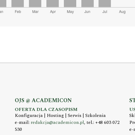
OJS @ ACADEMICON
S
OFERTA DLA CZASOPISM
U
Konfiguracja | Hosting | Serwis | Szkolenia
Sk
e-mail:
redakcja@academicon.pl
, tel.: +48 603 072
Pr
530
e-