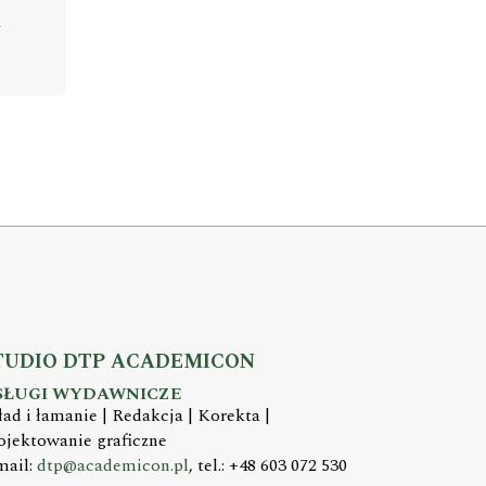
TUDIO DTP ACADEMICON
SŁUGI WYDAWNICZE
ład i łamanie | Redakcja | Korekta |
ojektowanie graficzne
mail:
dtp@academicon.pl
, tel.: +48 603 072 530