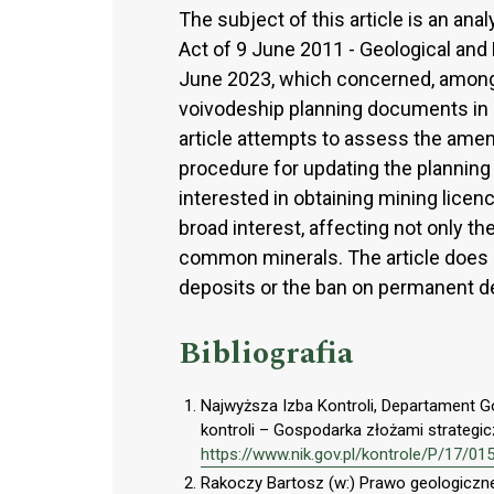
The subject of this article is an an
Act of 9 June 2011 - Geological and
June 2023, which concerned, among 
voivodeship planning documents in o
article attempts to assess the amen
procedure for updating the planning
interested in obtaining mining licenc
broad interest, affecting not only th
common minerals. The article does n
deposits or the ban on permanent d
Bibliografia
Najwyższa Izba Kontroli, Departament G
kontroli – Gospodarka złożami strateg
https://www.nik.gov.pl/kontrole/P/17/01
Rakoczy Bartosz (w:) Prawo geologiczne