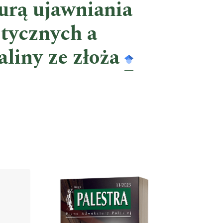
urą ujawniania
tycznych a
liny ze złoża
Cover image