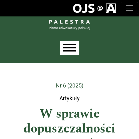
Przejdź do głównego menu
Przejdź do sekcji głównej
Przejdź do stopki
Main menu
Nr 6 (2025)
Artykuły
W sprawie
dopuszczalności