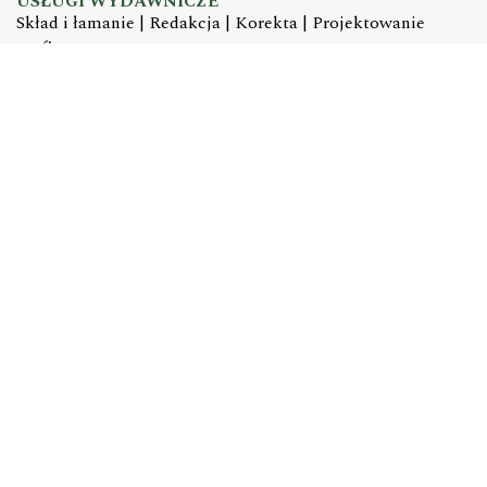
USŁUGI WYDAWNICZE
Skład i łamanie | Redakcja | Korekta | Projektowanie
graficzne
e-mail:
dtp@academicon.pl
, tel.: +48 603 072 530