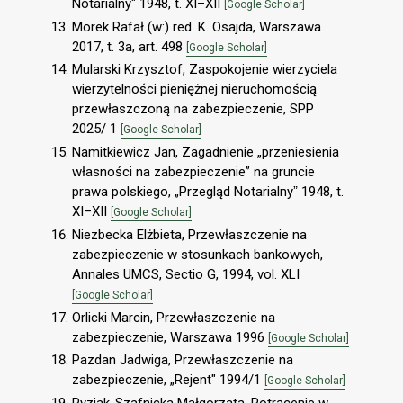
Notarialny" 1948, t. XI–XII
[Google Scholar]
Morek Rafał (w:) red. K. Osajda, Warszawa
2017, t. 3a, art. 498
[Google Scholar]
Mularski Krzysztof, Zaspokojenie wierzyciela
wierzytelności pieniężnej nieruchomością
przewłaszczoną na zabezpieczenie, SPP
2025/ 1
[Google Scholar]
Namitkiewicz Jan, Zagadnienie „przeniesienia
własności na zabezpieczenie” na gruncie
prawa polskiego, „Przegląd Notarialnyˮ 1948, t.
XI–XII
[Google Scholar]
Niezbecka Elżbieta, Przewłaszczenie na
zabezpieczenie w stosunkach bankowych,
Annales UMCS, Sectio G, 1994, vol. XLI
[Google Scholar]
Orlicki Marcin, Przewłaszczenie na
zabezpieczenie, Warszawa 1996
[Google Scholar]
Pazdan Jadwiga, Przewłaszczenie na
zabezpieczenie, „Rejent" 1994/1
[Google Scholar]