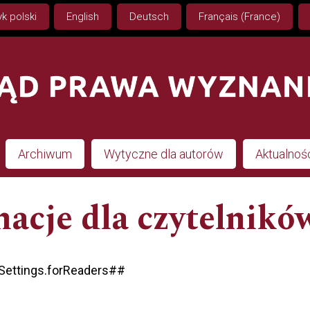
k polski
English
Deutsch
Français (France)
Archiwum
Wytyczne dla autorów
Aktualnoś
acje dla czytelnikó
lSettings.forReaders##