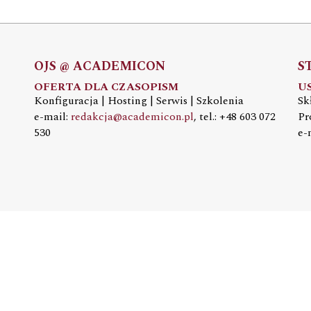
OJS @ ACADEMICON
S
OFERTA DLA CZASOPISM
U
Konfiguracja | Hosting | Serwis | Szkolenia
Sk
e-mail:
redakcja@academicon.pl
, tel.: +48 603 072
Pr
530
e-