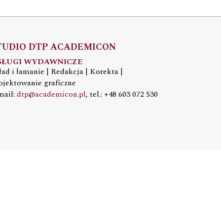
TUDIO DTP ACADEMICON
SŁUGI WYDAWNICZE
ład i łamanie | Redakcja | Korekta |
ojektowanie graficzne
mail:
dtp@academicon.pl
, tel.: +48 603 072 530