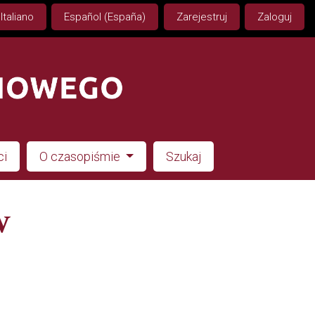
Italiano
Español (España)
Zarejestruj
Zaloguj
ci
O czasopiśmie
Szukaj
w