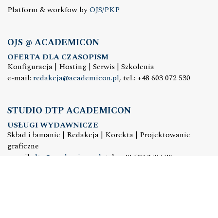
Platform & workfow by
OJS/PKP
OJS @ ACADEMICON
OFERTA DLA CZASOPISM
Konfiguracja | Hosting | Serwis | Szkolenia
e-mail:
redakcja@academicon.pl
, tel.: +48 603 072 530
STUDIO DTP ACADEMICON
USŁUGI WYDAWNICZE
Skład i łamanie | Redakcja | Korekta | Projektowanie
graficzne
e-mail:
dtp@academicon.pl
, tel.: +48 603 072 530