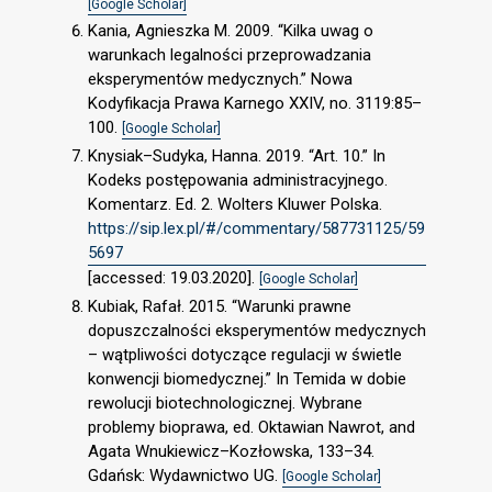
[Google Scholar]
Kania, Agnieszka M. 2009. “Kilka uwag o
warunkach legalności przeprowadzania
eksperymentów medycznych.” Nowa
Kodyfikacja Prawa Karnego XXIV, no. 3119:85–
100.
[Google Scholar]
Knysiak–Sudyka, Hanna. 2019. “Art. 10.” In
Kodeks postępowania administracyjnego.
Komentarz. Ed. 2. Wolters Kluwer Polska.
https://sip.lex.pl/#/commentary/587731125/59
5697
[accessed: 19.03.2020].
[Google Scholar]
Kubiak, Rafał. 2015. “Warunki prawne
dopuszczalności eksperymentów medycznych
– wątpliwości dotyczące regulacji w świetle
konwencji biomedycznej.” In Temida w dobie
rewolucji biotechnologicznej. Wybrane
problemy bioprawa, ed. Oktawian Nawrot, and
Agata Wnukiewicz–Kozłowska, 133–34.
Gdańsk: Wydawnictwo UG.
[Google Scholar]