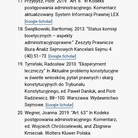
Przybysz, Piotr. 2019. “Art. 6.” In Kodeks
postępowania administracyjnego. Komentarz
aktualizowany. System Informacji Prawnej LEX.
[Google Scholar]
Świątkowski, Bartłomiej. 2013. “Status komisji
bioetycznych – aspekty
administracyjnoprawne.” Zeszyty Prawnicze
Biura Analiz Sejmowych Kancelarii Sejmu 4
(40):51–73.
[Google Scholar]
Tymiński, Radosław. 2010. “Eksperyment
leczniczy.” In Aktualne problemy konstytucyjne
w świetle wniosków, pytań prawnych i skarg
konstytucyjnych do Trybunału
Konstytucyjnego, ed. Paweł Daniluk, and Piotr
Radziewicz, 88–100. Warszawa: Wydawnictwo
Sejmowe.
[Google Scholar]
Wegner, Joanna. 2019. “Art. 63.” In Kodeks
postępowania administracyjnego. Komentarz,
ed. Wojciech Chróścielewski, and Zbigniew
Kmieciak. Wolters Kluwer Polska.