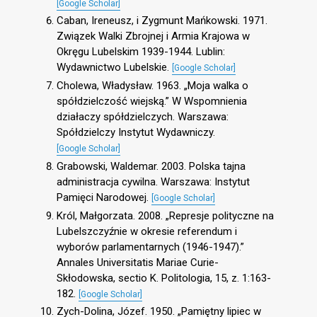
[Google Scholar]
Caban, Ireneusz, i Zygmunt Mańkowski. 1971.
Związek Walki Zbrojnej i Armia Krajowa w
Okręgu Lubelskim 1939-1944. Lublin:
Wydawnictwo Lubelskie.
[Google Scholar]
Cholewa, Władysław. 1963. „Moja walka o
spółdzielczość wiejską.” W Wspomnienia
działaczy spółdzielczych. Warszawa:
Spółdzielczy Instytut Wydawniczy.
[Google Scholar]
Grabowski, Waldemar. 2003. Polska tajna
administracja cywilna. Warszawa: Instytut
Pamięci Narodowej.
[Google Scholar]
Król, Małgorzata. 2008. „Represje polityczne na
Lubelszczyźnie w okresie referendum i
wyborów parlamentarnych (1946-1947).”
Annales Universitatis Mariae Curie-
Skłodowska, sectio K. Politologia, 15, z. 1:163-
182.
[Google Scholar]
Zych-Dolina, Józef. 1950. „Pamiętny lipiec w