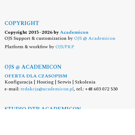
COPYRIGHT
Copyright 2015–2026 by
Academicon
OJS Support & customization by
OJS @ Academicon
Platform & workfow by
OJS/PKP
OJS @ ACADEMICON
OFERTA DLA CZASOPISM
Konfiguracja | Hosting | Serwis | Szkolenia
e-mail:
redakcja@academicon.pl
, tel.: +48 603 072 530
STUDIO DTP ACADEMICON
USŁUGI WYDAWNICZE
Skład i łamanie | Redakcja | Korekta | Projektowanie
graficzne