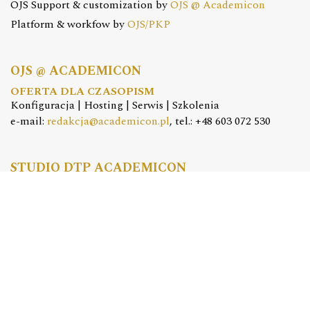
OJS Support & customization by
OJS @ Academicon
Platform & workfow by
OJS/PKP
OJS @ ACADEMICON
OFERTA DLA CZASOPISM
Konfiguracja | Hosting | Serwis | Szkolenia
e-mail:
redakcja@academicon.pl
, tel.: +48 603 072 530
STUDIO DTP ACADEMICON
USŁUGI WYDAWNICZE
Skład i łamanie | Redakcja | Korekta | Projektowanie
graficzne
e-mail:
dtp@academicon.pl
, tel.: +48 603 072 530