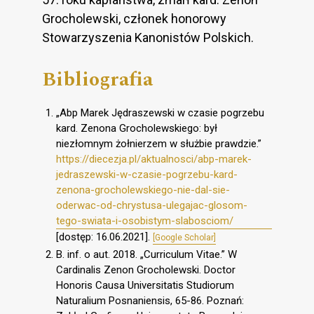
Grocholewski, członek honorowy
Stowarzyszenia Kanonistów Polskich.
Bibliografia
„Abp Marek Jędraszewski w czasie pogrzebu
kard. Zenona Grocholewskiego: był
niezłomnym żołnierzem w służbie prawdzie.”
https://diecezja.pl/aktualnosci/abp-marek-
jedraszewski-w-czasie-pogrzebu-kard-
zenona-grocholewskiego-nie-dal-sie-
oderwac-od-chrystusa-ulegajac-glosom-
tego-swiata-i-osobistym-slabosciom/
[dostęp: 16.06.2021].
[Google Scholar]
B. inf. o aut. 2018. „Curriculum Vitae.” W
Cardinalis Zenon Grocholewski. Doctor
Honoris Causa Universitatis Studiorum
Naturalium Posnaniensis, 65-86. Poznań: