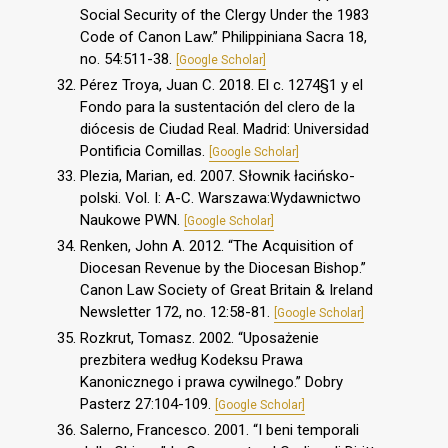
Social Security of the Clergy Under the 1983
Code of Canon Law.” Philippiniana Sacra 18,
no. 54:511-38.
[Google Scholar]
Pérez Troya, Juan C. 2018. El c. 1274§1 y el
Fondo para la sustentación del clero de la
diócesis de Ciudad Real. Madrid: Universidad
Pontificia Comillas.
[Google Scholar]
Plezia, Marian, ed. 2007. Słownik łacińsko-
polski. Vol. I: A-C. Warszawa:Wydawnictwo
Naukowe PWN.
[Google Scholar]
Renken, John A. 2012. “The Acquisition of
Diocesan Revenue by the Diocesan Bishop.”
Canon Law Society of Great Britain & Ireland
Newsletter 172, no. 12:58-81.
[Google Scholar]
Rozkrut, Tomasz. 2002. “Uposażenie
prezbitera według Kodeksu Prawa
Kanonicznego i prawa cywilnego.” Dobry
Pasterz 27:104-109.
[Google Scholar]
Salerno, Francesco. 2001. “I beni temporali