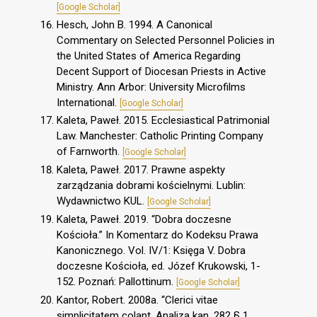
[Google Scholar]
Hesch, John B. 1994. A Canonical
Commentary on Selected Personnel Policies in
the United States of America Regarding
Decent Support of Diocesan Priests in Active
Ministry. Ann Arbor: University Microfilms
International.
[Google Scholar]
Kaleta, Paweł. 2015. Ecclesiastical Patrimonial
Law. Manchester: Catholic Printing Company
of Farnworth.
[Google Scholar]
Kaleta, Paweł. 2017. Prawne aspekty
zarządzania dobrami kościelnymi. Lublin:
Wydawnictwo KUL.
[Google Scholar]
Kaleta, Paweł. 2019. “Dobra doczesne
Kościoła.” In Komentarz do Kodeksu Prawa
Kanonicznego. Vol. IV/1: Księga V. Dobra
doczesne Kościoła, ed. Józef Krukowski, 1-
152. Poznań: Pallottinum.
[Google Scholar]
Kantor, Robert. 2008a. “Clerici vitae
simplicitatem colant. Analiza kan. 282 § 1