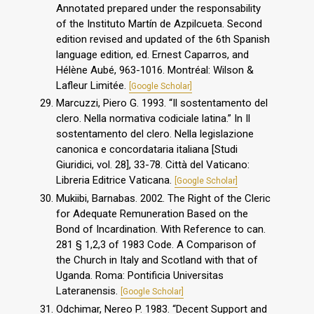
Annotated prepared under the responsability
of the Instituto Martín de Azpilcueta. Second
edition revised and updated of the 6th Spanish
language edition, ed. Ernest Caparros, and
Hélène Aubé, 963-1016. Montréal: Wilson &
Lafleur Limitée.
[Google Scholar]
Marcuzzi, Piero G. 1993. “Il sostentamento del
clero. Nella normativa codiciale latina.” In Il
sostentamento del clero. Nella legislazione
canonica e concordataria italiana [Studi
Giuridici, vol. 28], 33-78. Città del Vaticano:
Libreria Editrice Vaticana.
[Google Scholar]
Mukiibi, Barnabas. 2002. The Right of the Cleric
for Adequate Remuneration Based on the
Bond of Incardination. With Reference to can.
281 § 1,2,3 of 1983 Code. A Comparison of
the Church in Italy and Scotland with that of
Uganda. Roma: Pontificia Universitas
Lateranensis.
[Google Scholar]
Odchimar, Nereo P. 1983. “Decent Support and