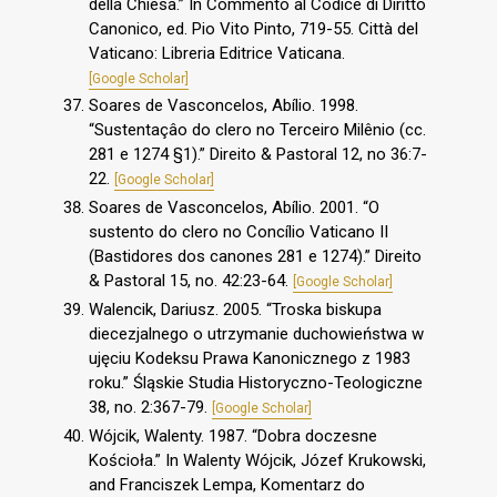
della Chiesa.” In Commento al Codice di Diritto
Canonico, ed. Pio Vito Pinto, 719-55. Città del
Vaticano: Libreria Editrice Vaticana.
[Google Scholar]
Soares de Vasconcelos, Abílio. 1998.
“Sustentaçâo do clero no Terceiro Milênio (cc.
281 e 1274 §1).” Direito & Pastoral 12, no 36:7-
22.
[Google Scholar]
Soares de Vasconcelos, Abílio. 2001. “O
sustento do clero no Concílio Vaticano II
(Bastidores dos canones 281 e 1274).” Direito
& Pastoral 15, no. 42:23-64.
[Google Scholar]
Walencik, Dariusz. 2005. “Troska biskupa
diecezjalnego o utrzymanie duchowieństwa w
ujęciu Kodeksu Prawa Kanonicznego z 1983
roku.” Śląskie Studia Historyczno-Teologiczne
38, no. 2:367-79.
[Google Scholar]
Wójcik, Walenty. 1987. “Dobra doczesne
Kościoła.” In Walenty Wójcik, Józef Krukowski,
and Franciszek Lempa, Komentarz do