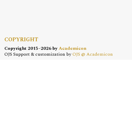
COPYRIGHT
Copyright 2015–2026 by
Academicon
OJS Support & customization by
OJS @ Academicon
Platform & workfow by
OJS/PKP
OJS @ ACADEMICON
OFERTA DLA CZASOPISM
Konfiguracja | Hosting | Serwis | Szkolenia
e-mail:
redakcja@academicon.pl
, tel.: +48 603 072 530
STUDIO DTP ACADEMICON