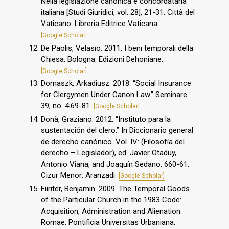
Nella legislazione canonica e concordataria
italiana [Studi Giuridici, vol. 28], 21-31. Città del
Vaticano: Libreria Editrice Vaticana.
[Google Scholar]
De Paolis, Velasio. 2011. I beni temporali della
Chiesa. Bologna: Edizioni Dehoniane.
[Google Scholar]
Domaszk, Arkadiusz. 2018. “Social Insurance
for Clergymen Under Canon Law.” Seminare
39, no. 4:69-81.
[Google Scholar]
Donà, Graziano. 2012. “Instituto para la
sustentación del clero.” In Diccionario general
de derecho canónico. Vol. IV: (Filosofía del
derecho – Legislador), ed. Javier Otaduy,
Antonio Viana, and Joaquín Sedano, 660-61.
Cizur Menor: Aranzadi.
[Google Scholar]
Fiiriter, Benjamin. 2009. The Temporal Goods
of the Particular Church in the 1983 Code:
Acquisition, Administration and Alienation.
Romae: Pontificia Universitas Urbaniana.