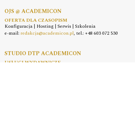
OJS @ ACADEMICON
OFERTA DLA CZASOPISM
Konfiguracja | Hosting | Serwis | Szkolenia
e-mail:
redakcja@academicon.pl
, tel.: +48 603 072 530
STUDIO DTP ACADEMICON
USŁUGI WYDAWNICZE
Skład i łamanie | Redakcja | Korekta | Projektowanie
graficzne
e-mail:
dtp@academicon.pl
, tel.: +48 603 072 530