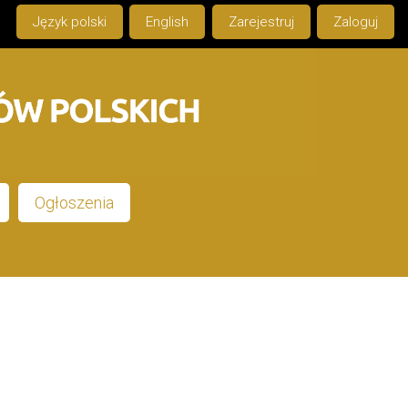
Język polski
English
Zarejestruj
Zaloguj
Ogłoszenia