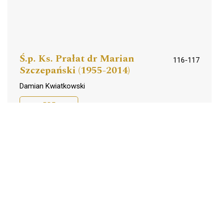
Ś.p. Ks. Prałat dr Marian
116-117
Szczepański (1955-2014)
Damian Kwiatkowski
PDF
Ś.p. Ks. Infułat dr Józef
118-120
Wójcik (1934-2014)
Józef Krukowski