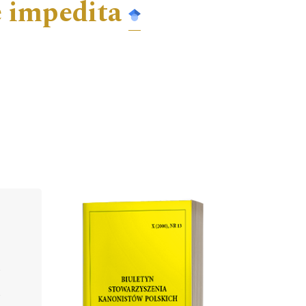
 impedita
Cover image