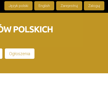
Język polski
English
Zarejestruj
Zaloguj
Ogłoszenia