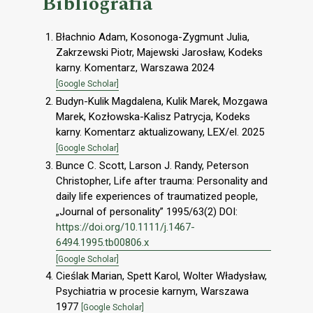
Bibliografia
Błachnio Adam, Kosonoga-Zygmunt Julia,
Zakrzewski Piotr, Majewski Jarosław, Kodeks
karny. Komentarz, Warszawa 2024
[Google Scholar]
Budyn-Kulik Magdalena, Kulik Marek, Mozgawa
Marek, Kozłowska-Kalisz Patrycja, Kodeks
karny. Komentarz aktualizowany, LEX/el. 2025
[Google Scholar]
Bunce C. Scott, Larson J. Randy, Peterson
Christopher, Life after trauma: Personality and
daily life experiences of traumatized people,
„Journal of personality” 1995/63(2) DOI:
https://doi.org/10.1111/j.1467-
6494.1995.tb00806.x
[Google Scholar]
Cieślak Marian, Spett Karol, Wolter Władysław,
Psychiatria w procesie karnym, Warszawa
1977
[Google Scholar]