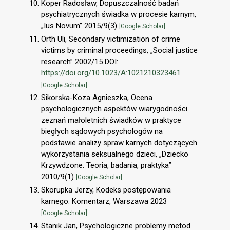
Koper Radosław, Dopuszczalność badań
psychiatrycznych świadka w procesie karnym,
„Ius Novum” 2015/9(3)
[Google Scholar]
Orth Uli, Secondary victimization of crime
victims by criminal proceedings, „Social justice
research” 2002/15 DOI:
https://doi.org/10.1023/A:1021210323461
[Google Scholar]
Sikorska-Koza Agnieszka, Ocena
psychologicznych aspektów wiarygodności
zeznań małoletnich świadków w praktyce
biegłych sądowych psychologów na
podstawie analizy spraw karnych dotyczących
wykorzystania seksualnego dzieci, „Dziecko
Krzywdzone. Teoria, badania, praktyka”
2010/9(1)
[Google Scholar]
Skorupka Jerzy, Kodeks postępowania
karnego. Komentarz, Warszawa 2023
[Google Scholar]
Stanik Jan, Psychologiczne problemy metod