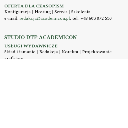
OFERTA DLA CZASOPISM
Konfiguracja | Hosting | Serwis | Szkolenia
e-mail:
redakcja@academicon.pl
, tel.: +48 603 072 530
STUDIO DTP ACADEMICON
USŁUGI WYDAWNICZE
Skład i łamanie | Redakcja | Korekta | Projektowanie
graficzne
e-mail:
dtp@academicon.pl
, tel.: +48 603 072 530