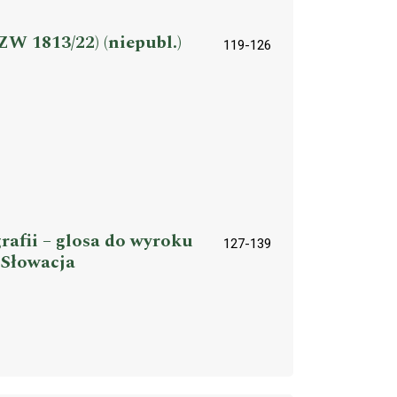
W 1813/22) (niepubl.)
119-126
afii – glosa do wyroku
127-139
 Słowacja