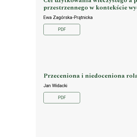
Cel użytkowania wieczystego a
przestrzennego w kontekście wyc
Ewa Zagórska-Prątnicka
PDF
Przeceniona i niedoceniona rol
Jan Widacki
PDF