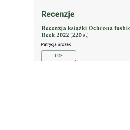
Recenzje
Recenzja książki Ochrona fashi
Beck 2022 (220 s.)
Patrycja Bróżek
PDF
Gawędy adwokata biblio
Ktokolwiek widział, ktokolwiek 
Andrzej Tomaszek
PDF