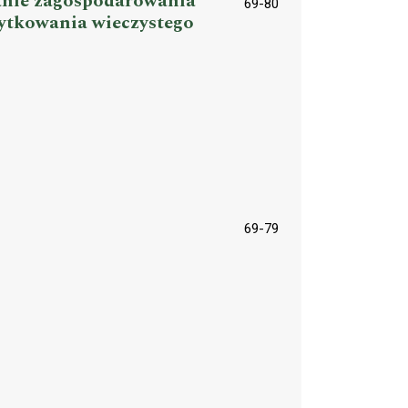
anie zagospodarowania
69-80
żytkowania wieczystego
69-79