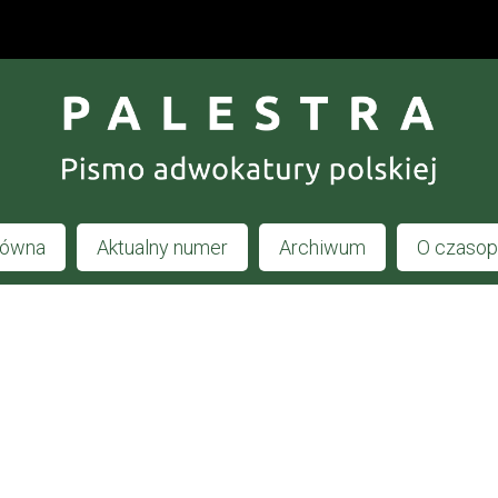
łówna
Aktualny numer
Archiwum
O czaso