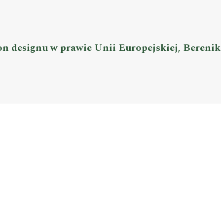
on designu w prawie Unii Europejskiej, Bereni
fila
wie...