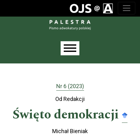
Przejdź do głównego menu
Przejdź do sekcji głównej
Przejdź do stopki
Main menu
Nr 6 (2023)
Od Redakcji
Święto demokracji
Michał Bieniak