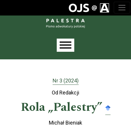
Przejdź do głównego menu
Przejdź do sekcji głównej
Przejdź do stopki
Main menu
Nr 3 (2024)
Od Redakcji
Rola „Palestry”
Michał Bieniak