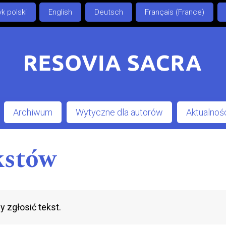
k polski
English
Deutsch
Français (France)
Archiwum
Wytyczne dla autorów
Aktualnoś
kstów
y zgłosić tekst.