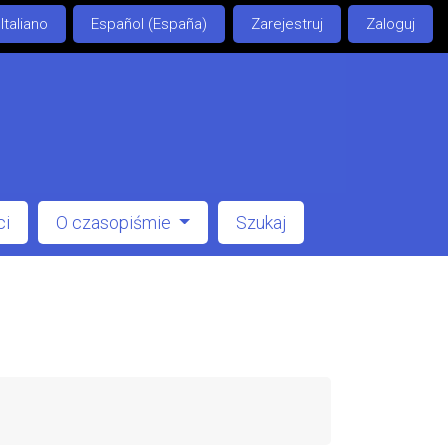
Italiano
Español (España)
Zarejestruj
Zaloguj
ci
O czasopiśmie
Szukaj