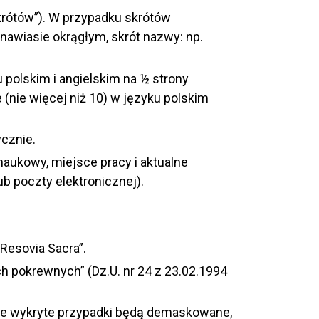
skrótów”). W przypadku skrótów
nawiasie okrągłym, skrót nazwy: np.
 polskim i angielskim na ½ strony
(nie więcej niż 10) w języku polskim
ycznie.
naukowy, miejsce pracy i aktualne
b poczty elektronicznej).
Resovia Sacra”.
 pokrewnych” (Dz.U. nr 24 z 23.02.1994
lkie wykryte przypadki będą demaskowane,