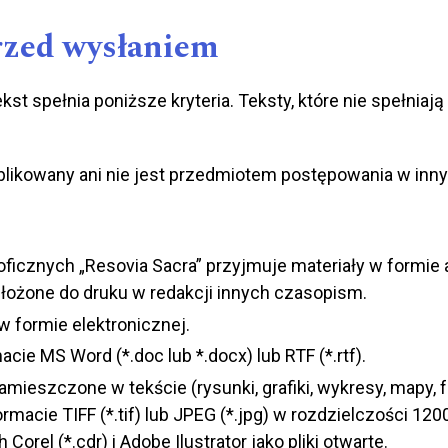
rzed wysłaniem
kst spełnia poniższe kryteria. Teksty, które nie spełn
ublikowany ani nie jest przedmiotem postępowania w in
ficznych „Resovia Sacra” przyjmuje materiały w formie ar
złożone do druku w redakcji innych czasopism.
w formie elektronicznej.
cie MS Word (*.doc lub *.docx) lub RTF (*.rtf).
amieszczone w tekście (rysunki, grafiki, wykresy, mapy, f
rmacie TIFF (*.tif) lub JPEG (*.jpg) w rozdzielczości 12
rel (*.cdr) i Adobe Ilustrator jako pliki otwarte.