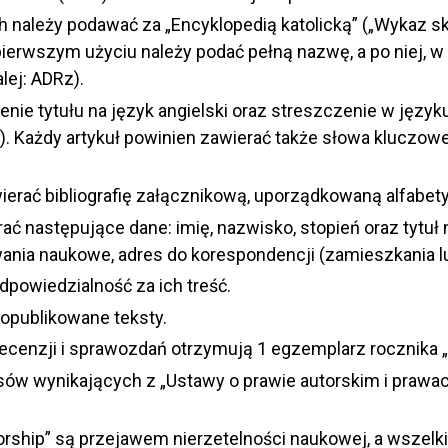
ch należy podawać za „Encyklopedią katolicką” („Wykaz 
erwszym użyciu należy podać pełną nazwę, a po niej, w 
lej: ADRz).
nie tytułu na język angielski oraz streszczenie w języku
 Każdy artykuł powinien zawierać także słowa kluczowe 
erać bibliografię załącznikową, uporządkowaną alfabet
ać następujące dane: imię, nazwisko, stopień oraz tytuł 
nia naukowe, adres do korespondencji (zamieszkania lu
powiedzialność za ich treść.
 opublikowane teksty.
ecenzji i sprawozdań otrzymują 1 egzemplarz rocznika „
ów wynikających z „Ustawy o prawie autorskim i prawach
thorship” są przejawem nierzetelności naukowej, a wsze