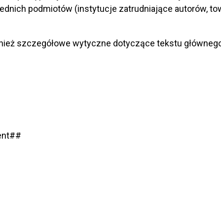
dnich podmiotów (instytucje zatrudniające autorów, t
nież szczegółowe wytyczne dotyczące tekstu głównego
ment##