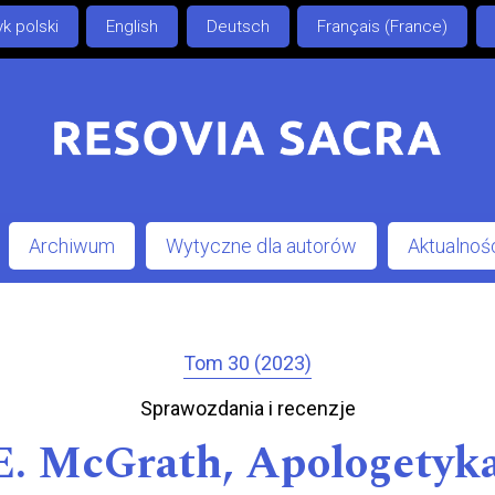
k polski
English
Deutsch
Français (France)
Archiwum
Wytyczne dla autorów
Aktualnoś
Tom 30 (2023)
Sprawozdania i recenzje
 E. McGrath, Apologetyka