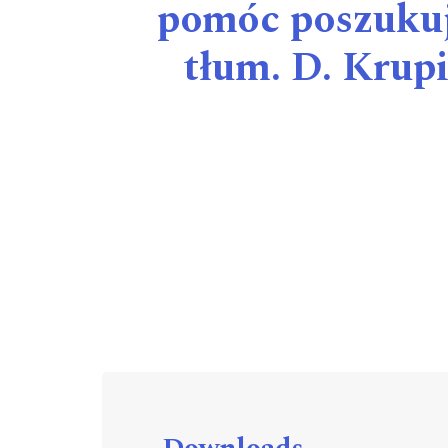
pomóc poszukuj
tłum. D. Krup