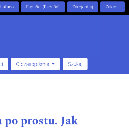
Italiano
Español (España)
Zarejestruj
Zaloguj
ci
O czasopiśmie
Szukaj
 po prostu. Jak