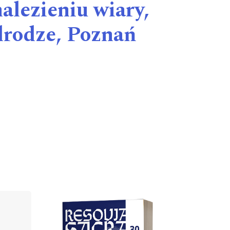
lezieniu wiary,
drodze, Poznań
Cover image