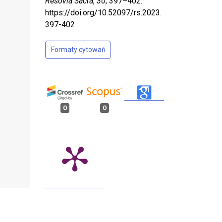
Resovia Sacra
,
30
, 397–402.
https://doi.org/10.52097/rs.2023.
397-402
Formaty cytowań
0
0