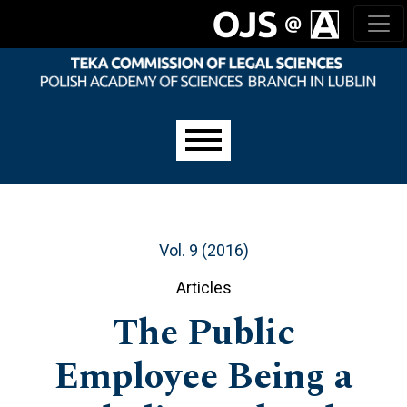
Skip to main navigation menu
Skip to main content
Skip to site footer
Main menu
Vol. 9 (2016)
Articles
The Public
Employee Being a