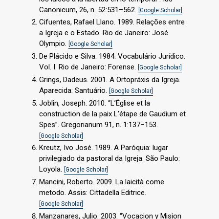
Canonicum, 26, n. 52:531–562.
[Google Scholar]
Cifuentes, Rafael Llano. 1989. Relações entre
a Igreja e o Estado. Rio de Janeiro: José
Olympio.
[Google Scholar]
De Plácido e Silva. 1984. Vocabulário Jurídico.
Vol. I. Rio de Janeiro: Forense.
[Google Scholar]
Grings, Dadeus. 2001. A Ortopráxis da Igreja.
Aparecida: Santuário.
[Google Scholar]
Joblin, Joseph. 2010. “L’Église et la
construction de la paix L’étape de Gaudium et
Spes”. Gregorianum 91, n. 1:137–153.
[Google Scholar]
Kreutz, Ivo José. 1989. A Paróquia: lugar
privilegiado da pastoral da Igreja. São Paulo:
Loyola.
[Google Scholar]
Mancini, Roberto. 2009. La laicità come
metodo. Assis: Cittadella Editrice.
[Google Scholar]
Manzanares, Julio. 2003. “Vocacion y Mision