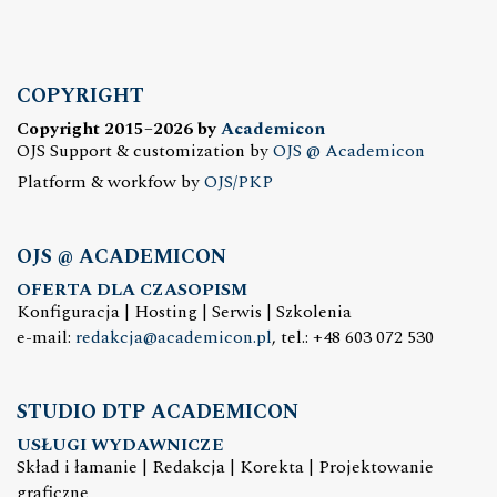
COPYRIGHT
Copyright 2015–2026 by
Academicon
OJS Support & customization by
OJS @ Academicon
Platform & workfow by
OJS/PKP
OJS @ ACADEMICON
OFERTA DLA CZASOPISM
Konfiguracja | Hosting | Serwis | Szkolenia
e-mail:
redakcja@academicon.pl
, tel.: +48 603 072 530
STUDIO DTP ACADEMICON
USŁUGI WYDAWNICZE
Skład i łamanie | Redakcja | Korekta | Projektowanie
graficzne