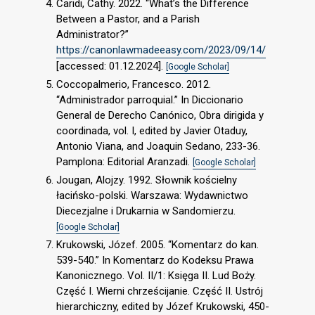
Caridi, Cathy. 2022. “What’s the Difference
Between a Pastor, and a Parish
Administrator?”
https://canonlawmadeeasy.com/2023/09/14/
[accessed: 01.12.2024].
[Google Scholar]
Coccopalmerio, Francesco. 2012.
“Administrador parroquial.” In Diccionario
General de Derecho Canónico, Obra dirigida y
coordinada, vol. I, edited by Javier Otaduy,
Antonio Viana, and Joaquin Sedano, 233-36.
Pamplona: Editorial Aranzadi.
[Google Scholar]
Jougan, Alojzy. 1992. Słownik kościelny
łacińsko-polski. Warszawa: Wydawnictwo
Diecezjalne i Drukarnia w Sandomierzu.
[Google Scholar]
Krukowski, Józef. 2005. “Komentarz do kan.
539-540.” In Komentarz do Kodeksu Prawa
Kanonicznego. Vol. II/1: Księga II. Lud Boży.
Część I. Wierni chrześcijanie. Część II. Ustrój
hierarchiczny, edited by Józef Krukowski, 450-