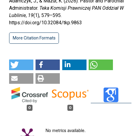
Adamczyk, J., & Mazur, K. (2026). Pastor and Parochial
Administrator.
Teka Komisji Prawniczej PAN Oddział W
Lublinie
,
19
(1), 579–595.
https://doi.org/10.32084/tkp.9863
More Citation Formats
0
0
No metrics available.