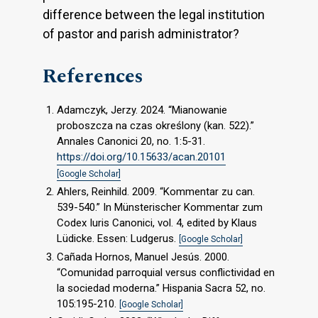
difference between the legal institution
of pastor and parish administrator?
References
Adamczyk, Jerzy. 2024. “Mianowanie
proboszcza na czas określony (kan. 522).”
Annales Canonici 20, no. 1:5-31.
https://doi.org/10.15633/acan.20101
[Google Scholar]
Ahlers, Reinhild. 2009. “Kommentar zu can.
539-540.” In Münsterischer Kommentar zum
Codex Iuris Canonici, vol. 4, edited by Klaus
Lüdicke. Essen: Ludgerus.
[Google Scholar]
Cañada Hornos, Manuel Jesús. 2000.
“Comunidad parroquial versus conflictividad en
la sociedad moderna.” Hispania Sacra 52, no.
105:195-210.
[Google Scholar]