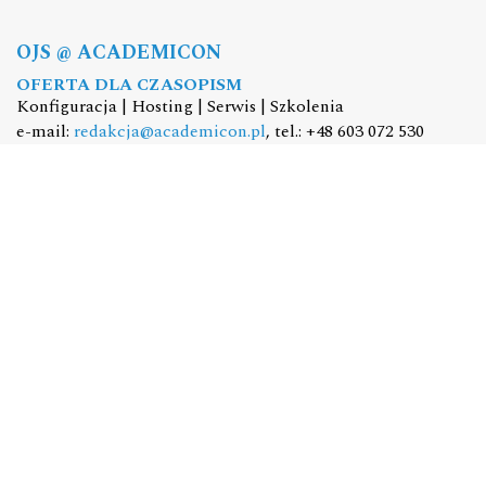
OJS @ ACADEMICON
OFERTA DLA CZASOPISM
Konfiguracja | Hosting | Serwis | Szkolenia
e-mail:
redakcja@academicon.pl
, tel.: +48 603 072 530
STUDIO DTP ACADEMICON
USŁUGI WYDAWNICZE
Skład i łamanie | Redakcja | Korekta | Projektowanie
graficzne
e-mail:
dtp@academicon.pl
, tel.: +48 603 072 530