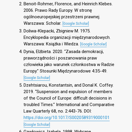
Benoit-Rohmer, Florence, and Heinrich Klebes.
2006. Prawo Rady Europy. W stronę
ogólnoeuropejskiej przestrzeni prawnej.
Warszawa: Scholar.
[Google Scholar]
Doliwa-Klepacki, Zbigniew M. 1975.
Encyklopedia organizacji międzynarodowych.
Warszawa: Książka i Wiedza.
[Google Scholar]
Dynia, Elżbieta. 2020. “Zasada demokracji,
praworządności i poszanowania praw
człowieka jako warunek członkostwa w Radzie
Europy.” Stosunki Międzynarodowe 4:35-49.
[Google Scholar]
Dzehtsiarou, Konstantsin, and Donal K. Coffey.
2019. “Suspension and expulsion of members
of the Council of Europe: difficult decisions in
troubled Times.” International and Comparative
Law Quarterly 68, no. 2:443-76. DOI:
https://doi.org/10.1017/S0020589319000101
[Google Scholar]
Gawłowicz, Izabela. 1998. Wybrane