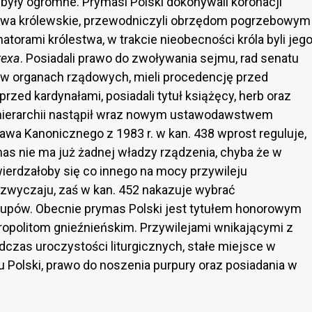
 były ogromne. Prymasi Polski dokonywali koronacji
ństwa królewskie, przewodniczyli obrzędom pogrzebowym
atorami królestwa, w trakcie nieobecności króla byli jeg
rexa
. Posiadali prawo do zwoływania sejmu, rad senatu
li w organach rządowych, mieli procedencję przed
 przed kardynałami, posiadali tytuł książęcy, herb oraz
 hierarchii nastąpił wraz nowym ustawodawstwem
wa Kanonicznego z 1983 r. w kan. 438 wprost reguluje,
as nie ma już żadnej władzy rządzenia, chyba że w
wierdzałoby się co innego na mocy przywileju
 zwyczaju, zaś w kan. 452 nakazuje wybrać
upów. Obecnie prymas Polski jest tytułem honorowym
politom gnieźnieńskim. Przywilejami wnikającymi z
dczas uroczystości liturgicznych, stałe miejsce w
u Polski, prawo do noszenia purpury oraz posiadania w