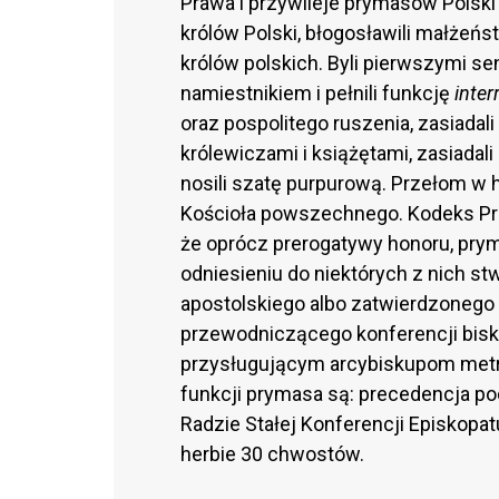
Prawa i przywileje prymasów Polski
królów Polski, błogosławili małże
królów polskich. Byli pierwszymi sen
namiestnikiem i pełnili funkcję
inter
oraz pospolitego ruszenia, zasiada
królewiczami i książętami, zasiadali
nosili szatę purpurową. Przełom w
Kościoła powszechnego. Kodeks Pra
że oprócz prerogatywy honoru, prym
odniesieniu do niektórych z nich st
apostolskiego albo zatwierdzonego
przewodniczącego konferencji bisk
przysługującym arcybiskupom metro
funkcji prymasa są: precedencja po
Radzie Stałej Konferencji Episkopat
herbie 30 chwostów.