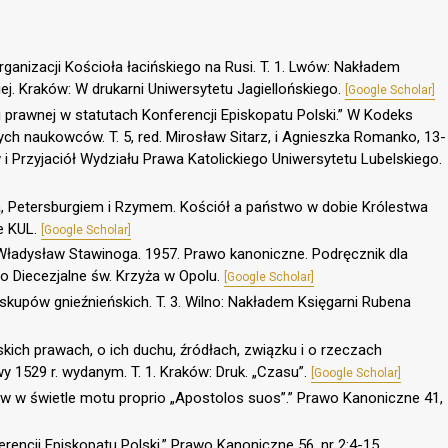
anizacji Kościoła łacińskiego na Rusi. T. 1. Lwów: Nakładem
ej. Kraków: W drukarni Uniwersytetu Jagiellońskiego.
[Google Scholar]
ji prawnej w statutach Konferencji Episkopatu Polski.” W Kodeks
 naukowców. T. 5, red. Mirosław Sitarz, i Agnieszka Romanko, 13-
i Przyjaciół Wydziału Prawa Katolickiego Uniwersytetu Lubelskiego.
, Petersburgiem i Rzymem. Kościół a państwo w dobie Królestwa
e KUL.
[Google Scholar]
 Władysław Stawinoga. 1957. Prawo kanoniczne. Podręcznik dla
o Diecezjalne św. Krzyża w Opolu.
[Google Scholar]
iskupów gnieźnieńskich. T. 3. Wilno: Nakładem Księgarni Rubena
lskich prawach, o ich duchu, źródłach, związku i o rzeczach
y 1529 r. wydanym. T. 1. Kraków: Druk. „Czasu”.
[Google Scholar]
ów w świetle motu proprio „Apostolos suos”.” Prawo Kanoniczne 41,
rencji Episkopatu Polski.” Prawo Kanoniczne 56, nr 2:4-15.