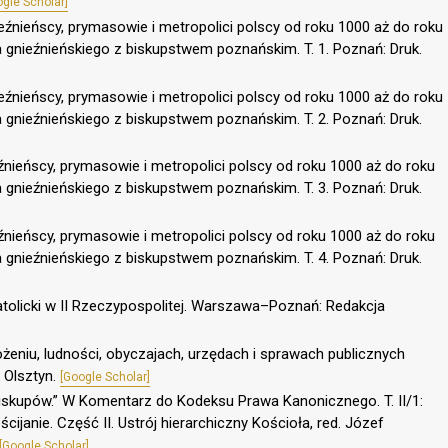
ogle Scholar]
ieźnieńscy, prymasowie i metropolici polscy od roku 1000 aż do roku
 gnieźnieńskiego z biskupstwem poznańskim. T. 1. Poznań: Druk.
ieźnieńscy, prymasowie i metropolici polscy od roku 1000 aż do roku
 gnieźnieńskiego z biskupstwem poznańskim. T. 2. Poznań: Druk.
eźnieńscy, prymasowie i metropolici polscy od roku 1000 aż do roku
 gnieźnieńskiego z biskupstwem poznańskim. T. 3. Poznań: Druk.
eźnieńscy, prymasowie i metropolici polscy od roku 1000 aż do roku
 gnieźnieńskiego z biskupstwem poznańskim. T. 4. Poznań: Druk.
atolicki w II Rzeczypospolitej. Warszawa–Poznań: Redakcja
ożeniu, ludności, obyczajach, urzędach i sprawach publicznych
e Olsztyn.
[Google Scholar]
biskupów.” W Komentarz do Kodeksu Prawa Kanonicznego. T. II/1:
ścijanie. Część II. Ustrój hierarchiczny Kościoła, red. Józef
[Google Scholar]