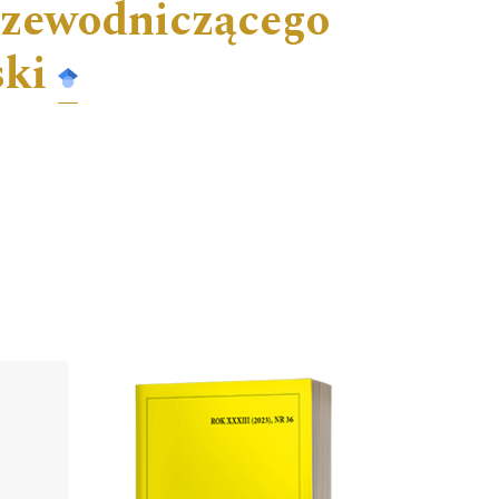
rzewodniczącego
ski
Cover image