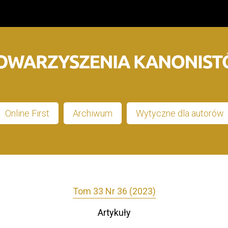
Online First
Archiwum
Wytyczne dla autorów
Tom 33 Nr 36 (2023)
Artykuły