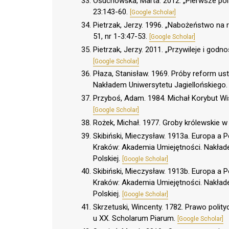
Osuchowska, Marta. 2012. „Pierwsze pols
23:143-60.
[Google Scholar]
Pietrzak, Jerzy. 1996. „Nabożeństwo na 
51, nr 1-3:47-53.
[Google Scholar]
Pietrzak, Jerzy. 2011. „Przywileje i go
[Google Scholar]
Płaza, Stanisław. 1969. Próby reform u
Nakładem Uniwersytetu Jagiellońskiego
Przyboś, Adam. 1984. Michał Korybut W
[Google Scholar]
Rożek, Michał. 1977. Groby królewskie 
Skibiński, Mieczysław. 1913a. Europa a P
Kraków: Akademia Umiejętności. Nakłade
Polskiej.
[Google Scholar]
Skibiński, Mieczysław. 1913b. Europa a P
Kraków: Akademia Umiejętności. Nakłade
Polskiej.
[Google Scholar]
Skrzetuski, Wincenty. 1782. Prawo polity
u XX. Scholarum Piarum.
[Google Scholar]