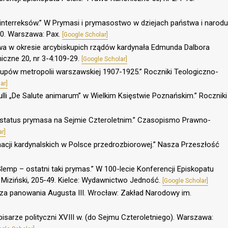
li interreksów.” W Prymasi i prymasostwo w dziejach państwa i narodu
-50. Warszawa: Pax.
[Google Scholar]
wa w okresie arcybiskupich rządów kardynała Edmunda Dalbora
niczne 20, nr 3-4:109-29.
[Google Scholar]
kupów metropolii warszawskiej 1907-1925.” Roczniki Teologiczno-
ar]
lli „De Salute animarum” w Wielkim Księstwie Poznańskim.” Roczniki
o status prymasa na Sejmie Czteroletnim.” Czasopismo Prawno-
r]
acji kardynalskich w Polsce przedrozbiorowej.” Nasza Przeszłość
Glemp – ostatni taki prymas.” W 100-lecie Konferencji Episkopatu
G. Miziński, 205-49. Kielce: Wydawnictwo Jedność.
[Google Scholar]
w za panowania Augusta III. Wrocław: Zakład Narodowy im.
isarze polityczni XVIII w. (do Sejmu Czteroletniego). Warszawa: