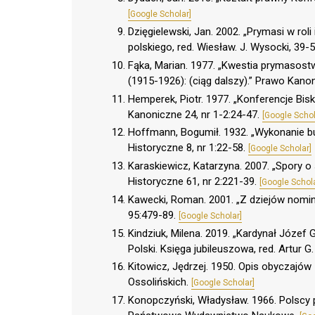
[Google Scholar]
Dzięgielewski, Jan. 2002. „Prymasi w ro
polskiego, red. Wiesław. J. Wysocki, 39
Fąka, Marian. 1977. „Kwestia prymasost
(1915-1926): (ciąg dalszy).” Prawo Kano
Hemperek, Piotr. 1977. „Konferencje Bis
Kanoniczne 24, nr 1-2:24-47.
[Google Schol
Hoffmann, Bogumił. 1932. „Wykonanie bu
Historyczne 8, nr 1:22-58.
[Google Scholar]
Karaskiewicz, Katarzyna. 2007. „Spory 
Historyczne 61, nr 2:221-39.
[Google Schola
Kawecki, Roman. 2001. „Z dziejów nomin
95:479-89.
[Google Scholar]
Kindziuk, Milena. 2019. „Kardynał Józef 
Polski. Księga jubileuszowa, red. Artur 
Kitowicz, Jędrzej. 1950. Opis obyczajó
Ossolińskich.
[Google Scholar]
Konopczyński, Władysław. 1966. Polscy p