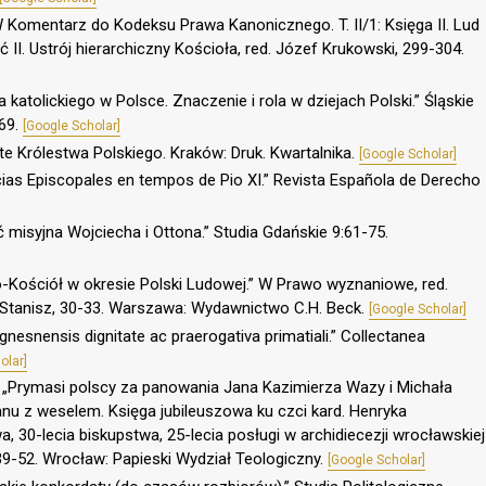
 W Komentarz do Kodeksu Prawa Kanonicznego. T. II/1: Księga II. Lud
ć II. Ustrój hierarchiczny Kościoła, red. Józef Krukowski, 299-304.
katolickiego w Polsce. Znaczenie i rola w dziejach Polski.” Śląskie
69.
[Google Scholar]
te Królestwa Polskiego. Kraków: Druk. Kwartalnika.
[Google Scholar]
ias Episcopales en tempos de Pio XI.” Revista Española de Derecho
ść misyjna Wojciecha i Ottona.” Studia Gdańskie 9:61-75.
o-Kościół w okresie Polski Ludowej.” W Prawo wyznaniowe, red.
tr Stanisz, 30-33. Warszawa: Wydawnictwo C.H. Beck.
[Google Scholar]
gnesnensis dignitate ac praerogativa primatiali.” Collectanea
olar]
 „Prymasi polscy za panowania Jana Kazimierza Wazy i Michała
nu z weselem. Księga jubileuszowa ku czci kard. Henryka
a, 30-lecia biskupstwa, 25-lecia posługi w archidiecezji wrocławskiej
 239-52. Wrocław: Papieski Wydział Teologiczny.
[Google Scholar]