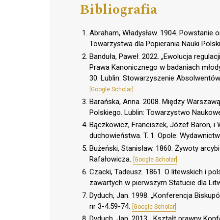
Bibliografia
Abraham, Władysław. 1904. Powstanie org
Towarzystwa dla Popierania Nauki Polski
Banduła, Paweł. 2022. „Ewolucja regulac
Prawa Kanonicznego w badaniach młodych
30. Lublin: Stowarzyszenie Absolwentów 
[Google Scholar]
Barańska, Anna. 2008. Między Warszawą
Polskiego. Lublin: Towarzystwo Naukow
Bączkowicz, Franciszek, Józef Baron, i
duchowieństwa. T. 1. Opole: Wydawnictw
Bużeński, Stanisław. 1860. Żywoty arcyb
Rafałowicza.
[Google Scholar]
Czacki, Tadeusz. 1861. O litewskich i po
zawartych w pierwszym Statucie dla Litw
Dyduch, Jan. 1998. „Konferencja Biskup
nr 3-4:59-74.
[Google Scholar]
Dyduch, Jan. 2013. „Kształt prawny Konfe