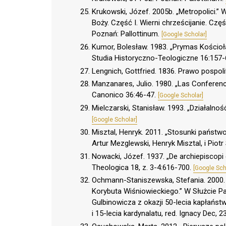
Krukowski, Józef. 2005b. „Metropolici.”
Boży. Część I. Wierni chrześcijanie. Częś
Poznań: Pallottinum.
[Google Scholar]
Kumor, Bolesław. 1983. „Prymas Kościoła 
Studia Historyczno-Teologiczne 16:157-
Lengnich, Gottfried. 1836. Prawo pospoli
Manzanares, Julio. 1980. „Las Conferenc
Canonico 36:46-47.
[Google Scholar]
Mielczarski, Stanisław. 1993. „Działalno
[Google Scholar]
Misztal, Henryk. 2011. „Stosunki państw
Artur Mezglewski, Henryk Misztal, i Pio
Nowacki, Józef. 1937. „De archiepiscopi 
Theologica 18, z. 3-4:616-700.
[Google Sch
Ochmann-Staniszewska, Stefania. 2000.
Korybuta Wiśniowieckiego.” W Służcie Pa
Gulbinowicza z okazji 50-lecia kapłaństw
i 15-lecia kardynalatu, red. Ignacy Dec,