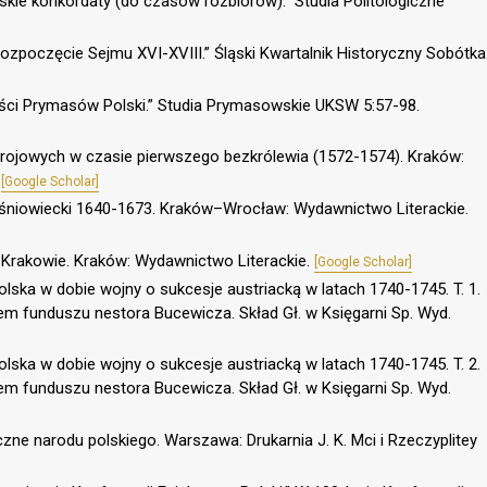
kie konkordaty (do czasów rozbiorów).” Studia Politologiczne
rozpoczęcie Sejmu XVI-XVIII.” Śląski Kwartalnik Historyczny Sobótka
dności Prymasów Polski.” Studia Prymasowskie UKSW 5:57-98.
strojowych w czasie pierwszego bezkrólewia (1572-1574). Kraków:
.
[Google Scholar]
iśniowiecki 1640-1673. Kraków–Wrocław: Wydawnictwo Literackie.
w Krakowie. Kraków: Wydawnictwo Literackie.
[Google Scholar]
olska w dobie wojny o sukcesje austriacką w latach 1740-1745. T. 1.
m funduszu nestora Bucewicza. Skład Gł. w Księgarni Sp. Wyd.
olska w dobie wojny o sukcesje austriacką w latach 1740-1745. T. 2.
m funduszu nestora Bucewicza. Skład Gł. w Księgarni Sp. Wyd.
czne narodu polskiego. Warszawa: Drukarnia J. K. Mci i Rzeczyplitey