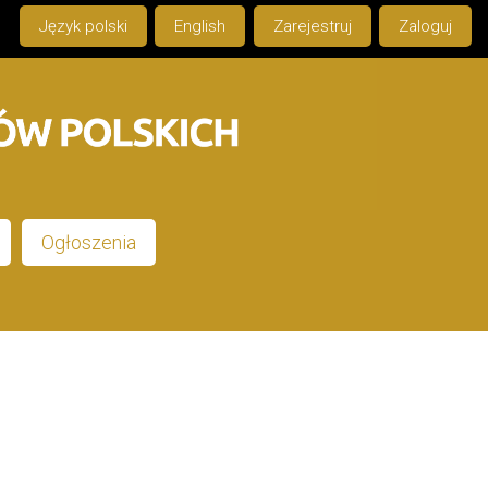
Język polski
English
Zarejestruj
Zaloguj
Ogłoszenia