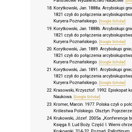
Państwowe Wydawnictwo Naukowe.
[Go
Korytkowski, Jan. 1888a. Arcybiskupi gn
1821 czyli do połączenia arcybiskupstwa
Kuryera Poznańskiego.
[Google Scholar]
Korytkowski, Jan. 1888b. Arcybiskupi gn
1821 czyli do połączenia arcybiskupstwa
Kuryera Poznańskiego.
[Google Scholar]
Korytkowski, Jan. 1889. Arcybiskupi gni
1821 czyli do połączenia arcybiskupstwa
Kuryera Poznańskiego.
[Google Scholar]
Korytkowski, Jan. 1891. Arcybiskupi gni
1821 czyli do połączenia arcybiskupstwa
Kuryera Poznańskiego.
[Google Scholar]
Krasowski, Krzysztof. 1992. Episkopat k
Naukowa.
[Google Scholar]
Kromer, Marcin. 1977. Polska czyli o poł
Królestwa Polskiego. Olsztyn: Pojezierz
Krukowski, Józef. 2005a. „Konferencje 
Księga II. Lud Boży. Część I. Wierni chrze
Krukowski, 314-32. Poznań: Pallottinum.