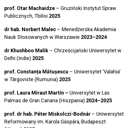
prof. Otar Machaidze
– Gruziński Instytut Spraw
Publicznych, Tbilisi
2025
dr hab. Norbert Malec
– Menedżerska Akademia
Nauk Stosowanych w Warszawie
2023–2024
dr Khushboo Malik
– Chrześcijański Uniwersytet w
Delhi (Indie)
2025
prof. Constanța Mătușescu
– Uniwersytet ‘Valahia’
w Târgoviste (Rumunia)
2025
prof. Laura Miraut Martín –
Universytet w Las
Palmas de Gran Canaria (Hiszpania)
2024–2025
prof. dr hab. Péter Miskolczi-Bodnár
– Uniwersytet
Reformowany im. Karola Gáspára, Budapeszt