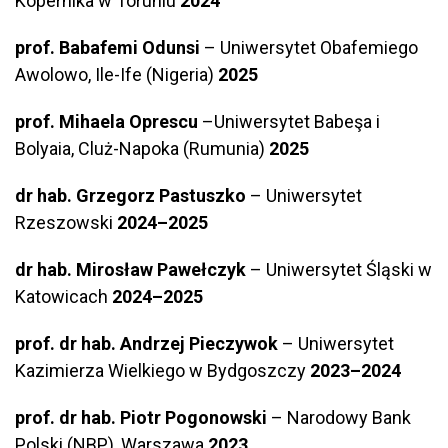
Kopernika w Toruniu
2024
prof. Babafemi Odunsi
– Uniwersytet Obafemiego
Awolowo, Ile-Ife (Nigeria)
2025
prof. Mihaela Oprescu
–Uniwersytet Babeşa i
Bolyaia, Cluż-Napoka (Rumunia)
2025
dr hab. Grzegorz Pastuszko
– Uniwersytet
Rzeszowski
2024–2025
dr hab. Mirosław Pawełczyk
– Uniwersytet Śląski w
Katowicach
2024–2025
prof. dr hab. Andrzej Pieczywok
– Uniwersytet
Kazimierza Wielkiego w Bydgoszczy
2023–2024
prof. dr hab. Piotr Pogonowski
– Narodowy Bank
Polski (NBP), Warszawa
2023