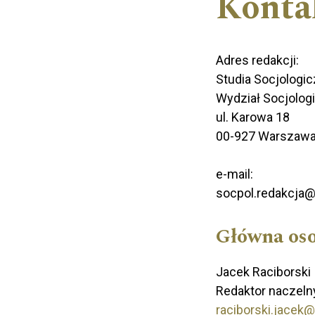
Konta
Adres redakcji:
Studia Socjologic
Wydział Socjolog
ul. Karowa 18
00-927 Warszaw
e-mail:
socpol.redakcja@
Główna os
Jacek Raciborski
Redaktor naczeln
raciborski.jacek