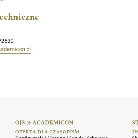
techniczne
72530
cademicon.pl
OJS @ ACADEMICON
S
OFERTA DLA CZASOPISM
U