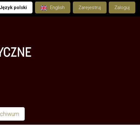
Język polski
English
Zarejestruj
Zaloguj
rchiwum