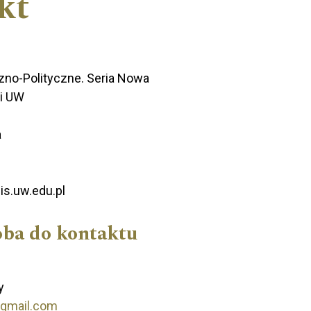
kt
zno-Polityczne. Seria Nowa
ii UW
a
is.uw.edu.pl
oba do kontaktu
y
@gmail.com