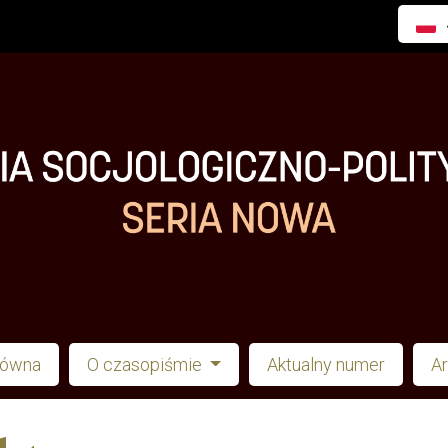
łówna
O czasopiśmie
Aktualny numer
A