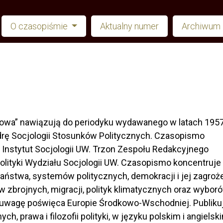
O czasopiśmie
Aktualny numer
Archiwum
 Nowa” nawiązują do periodyku wydawanego w latach 195
edrę Socjologii Stosunków Politycznych. Czasopismo
Instytut Socjologii UW. Trzon Zespołu Redakcyjnego
olityki Wydziału Socjologii UW. Czasopismo koncentruje
państwa, systemów politycznych, demokracji i jej zagroż
 zbrojnych, migracji, polityk klimatycznych oraz wybor
uwagę poświęca Europie Środkowo-Wschodniej. Publiku
ch, prawa i filozofii polityki, w języku polskim i angielsk