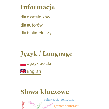
Informacje
dla czytelników
dla autorów
dla bibliotekarzy
Język / Language
Język polski
English
Słowa kluczowe
polaryzacja polityczna
władza
religia
mniejszości
granice deliberacji