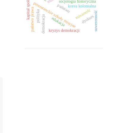
kapitał społeczny
socjologia historyczna
protestanckie szkoły misyjne
państwo
korea kolonialna
państwo prawa
tożsamość
polityka
suwerenność
dyskurs
demokracja
edukacja
kryzys demokracji