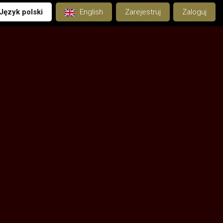
Język polski
English
Zarejestruj
Zaloguj