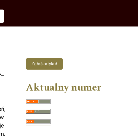
Zgłoś artykuł
7–
Aktualny numer
eń,
ów
je
im.