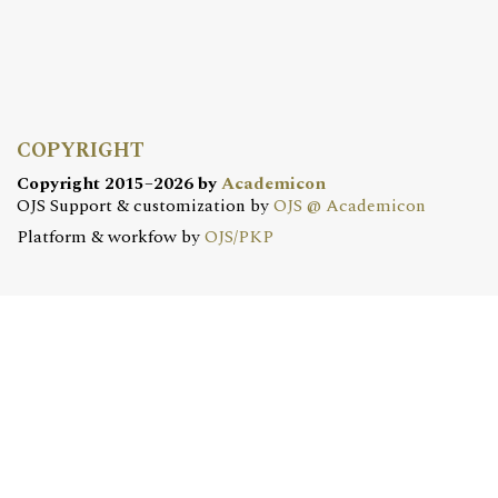
COPYRIGHT
Copyright 2015–2026 by
Academicon
OJS Support & customization by
OJS @ Academicon
Platform & workfow by
OJS/PKP
OJS @ ACADEMICON
OFERTA DLA CZASOPISM
Konfiguracja | Hosting | Serwis | Szkolenia
e-mail:
redakcja@academicon.pl
, tel.: +48 603 072 530
STUDIO DTP ACADEMICON