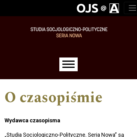
Przejdź do głównego menu
Przejdź do sekcji głównej
Przejdź do stopki
Main menu
O czasopiśmie
Wydawca czasopisma
„Studia Socjologiczno-Polityczne. Seria Nowa” są